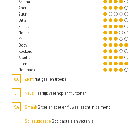
Aroma
Zoet
Zuur
Bitter
Fruitig
Moutig
Kruidig
Body
Koolzuur
Alcohol
Intensit.
Nasmaak
8,6
Zicht
Mat geel en troebel.
8,1
Neus
Heerlijk veel hop en fruittonen
9,4
Smaak
Bitter en zoet en fluweel zacht in de mond
Spijssuggestie
Bbq pasta's en vette vis