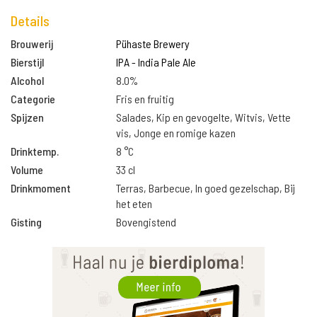
Details
Brouwerij
Pühaste Brewery
Bierstijl
IPA - India Pale Ale
Alcohol
8.0%
Categorie
Fris en fruitig
Spijzen
Salades, Kip en gevogelte, Witvis, Vette
vis, Jonge en romige kazen
Drinktemp.
8 °C
Volume
33 cl
Drinkmoment
Terras, Barbecue, In goed gezelschap, Bij
het eten
Gisting
Bovengistend