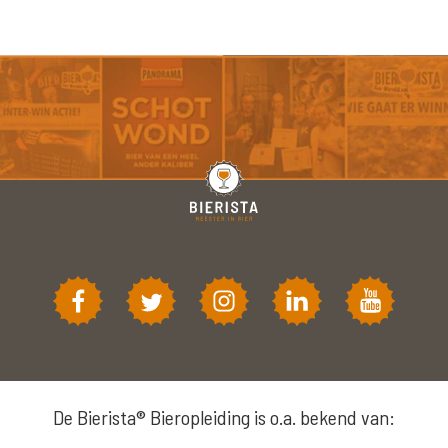
De Bierista® Bieropleiding is o.a. bekend van: