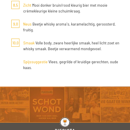
8,5
Zicht
Mooi donker bruin/rood kleurig bier met mooie
crèmekleurige kleine schuimkraag.
9,0
Neus
Beetje whisky aroma's, karamelachtig, geroosterd,
fruitig.
10,0
Smaak
Volle body, zware heerlijke smaak, heel licht zoet en
whisky smaak. Beetje verwarmend mondgevoel.
Spijssuggestie
Vlees, gegrilde of kruidige gerechten, oude
kaas.