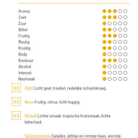
Aroma
Zoet
Zuur
Bitter
Fruitig
Moutig
Kruidig
Body
Koolzuur
Alcohol
Intensit.
Nasmaak
6,5
Zicht
Licht geel, troebel, redelijke schuimkraag.
6,0
Neus
Fruitig, citrus, licht hoppig.
5,5
Smaak
Lichte smaak. tropische fruitsmaak, lichte
bitterheid.
Spijssuggestie
Salades, pittige en romige kaas, worstje.