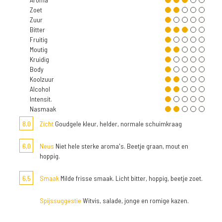
Zoet
Zuur
Bitter
Fruitig
Moutig
Kruidig
Body
Koolzuur
Alcohol
Intensit.
Nasmaak
8,0
Zicht
Goudgele kleur, helder, normale schuimkraag
6,0
Neus
Niet hele sterke aroma's. Beetje graan, mout en
hoppig.
6,5
Smaak
Milde frisse smaak. Licht bitter, hoppig, beetje zoet.
Spijssuggestie
Witvis, salade, jonge en romige kazen.