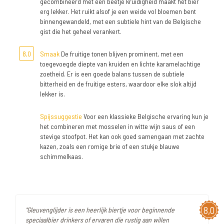
gecombineerd met een beetje kruidigheid maakt het bier
erg lekker. Het ruikt alsof je een weide vol bloemen bent
binnengewandeld, met een subtiele hint van de Belgische
gist die het geheel verankert.
8,0
Smaak
De fruitige tonen blijven prominent, met een
toegevoegde diepte van kruiden en lichte karamelachtige
zoetheid. Er is een goede balans tussen de subtiele
bitterheid en de fruitige esters, waardoor elke slok altijd
lekker is.
Spijssuggestie
Voor een klassieke Belgische ervaring kun je
het combineren met mosselen in witte wijn saus of een
stevige stoofpot. Het kan ook goed samengaan met zachte
kazen, zoals een romige brie of een stukje blauwe
schimmelkaas.
8,0
"Gleuvenglijder is een heerlijk biertje voor beginnende
speciaalbier drinkers of ervaren die rustig aan willen