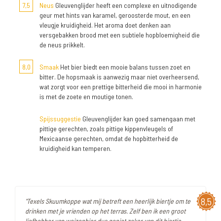
7,5
Neus
Gleuvenglijder heeft een complexe en uitnodigende
geur met hints van karamel, geroosterde mout, en een
vleugje kruidigheid. Het aroma doet denken aan
versgebakken brood met een subtiele hopbloemigheid die
de neus prikkelt.
8,0
Smaak
Het bier biedt een mooie balans tussen zoet en
bitter. De hopsmaak is aanwezig maar niet overheersend,
wat zorgt voor een prettige bitterheid die mooi in harmonie
is met de zoete en moutige tonen.
Spijssuggestie
Gleuvenglijder kan goed samengaan met
pittige gerechten, zoals pittige kippenvleugels of
Mexicaanse gerechten, omdat de hopbitterheid de
kruidigheid kan temperen.
8,5
"Texels Skuumkoppe wat mij betreft een heerlijk biertje om te
drinken met je vrienden op het terras. Zelf ben ik een groot
liefhebber van weizenbier dus geniet zeker van dit biertje,