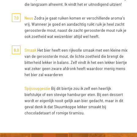
die langzaam afneemt. Ik vindt het er uitnodigend uitzien!
7,0
Neus
Zodra je gaat ruiken komen er verschillende aroma's
vrij. Wanneer je goed en aandachtig ruikt ruik je heel zacht
geroosterde mout, naast de zacht geroosterde mout ruik je
ook zoetheid wat weizenbier altijd wel heeft.
8,0
Smaak
Het bier heeft een rijkvolle smaak met een kleine mix
van de geroosterde mout, de lichte zoetheid die brengt de
bitterheid lekker in balans. Zelf vindt ik het een lekker biertje
wat zeker geen zware afdronk heeft waardoor menig mens
het bier zal waarderen
Spijssuggestie
Bij dit biertje zou ik zelf een heerlijk
biefstukje of een stevige hamburger eten. Bij een dessert
wordt er eigenlijk nooit gelijk aan bier gedacht, maar in dit
geval denk ik dat Skuumkoppe lekker smaakt bij
chocoladetaart of romige tiramisu.