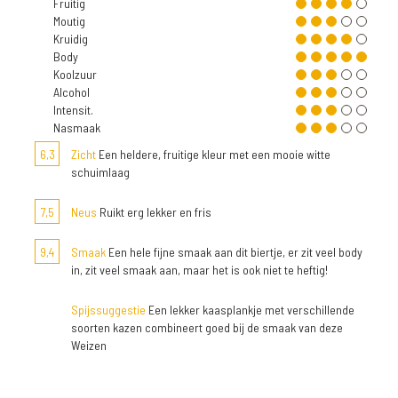
Fruitig
Moutig
Kruidig
Body
Koolzuur
Alcohol
Intensit.
Nasmaak
6,3
Zicht
Een heldere, fruitige kleur met een mooie witte
schuimlaag
7,5
Neus
Ruikt erg lekker en fris
9,4
Smaak
Een hele fijne smaak aan dit biertje, er zit veel body
in, zit veel smaak aan, maar het is ook niet te heftig!
Spijssuggestie
Een lekker kaasplankje met verschillende
soorten kazen combineert goed bij de smaak van deze
Weizen