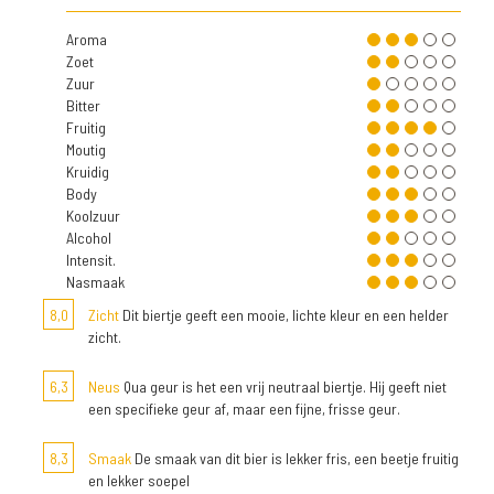
Aroma
Zoet
Zuur
Bitter
Fruitig
Moutig
Kruidig
Body
Koolzuur
Alcohol
Intensit.
Nasmaak
8,0
Zicht
Dit biertje geeft een mooie, lichte kleur en een helder
zicht.
6,3
Neus
Qua geur is het een vrij neutraal biertje. Hij geeft niet
een specifieke geur af, maar een fijne, frisse geur.
8,3
Smaak
De smaak van dit bier is lekker fris, een beetje fruitig
en lekker soepel