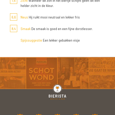
7,6
Zicht
Wanneer de zon in het biertje schijnt geeft dit een
helder zicht in de kleur.
6,6
Neus
Hij ruikt mooi neutraal en lekker fris
8,4
Smaak
De smaak is goed en een fijne dorstlesser.
Spijssuggestie
Een lekker gebakken visje