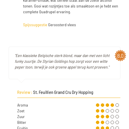
karamel-smaak, wat serieel staat aan de zoete alcohol
tonen. Gooi wat rozijntjes toe als smaaktoon en je hebt een
complete Quadrupel ervaring.
Spijssuggestie
Geroosterd vlees
8,0
"Een klassieke Belgische sterk blond, maar dan met een licht
funky zuurtje. De Styrian Goldings hop zorgt voor een witte
peper toon, terwijl je ook groene appel terug kunt proeven."
Review :
St. Feuillien Grand Cru Dry Hopping
Aroma
Zoet
Zuur
Bitter
Fruitig