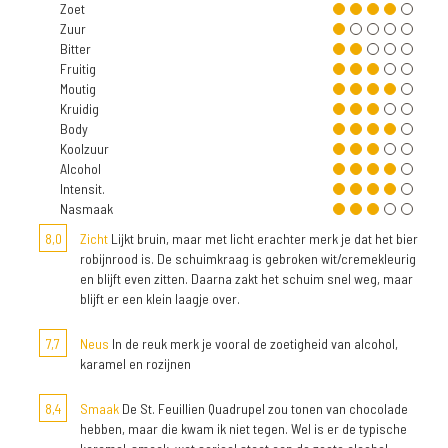
Zoet
Zuur
Bitter
Fruitig
Moutig
Kruidig
Body
Koolzuur
Alcohol
Intensit.
Nasmaak
8,0
Zicht
Lijkt bruin, maar met licht erachter merk je dat het bier
robijnrood is. De schuimkraag is gebroken wit/cremekleurig
en blijft even zitten. Daarna zakt het schuim snel weg, maar
blijft er een klein laagje over.
7,7
Neus
In de reuk merk je vooral de zoetigheid van alcohol,
karamel en rozijnen
8,4
Smaak
De St. Feuillien Quadrupel zou tonen van chocolade
hebben, maar die kwam ik niet tegen. Wel is er de typische