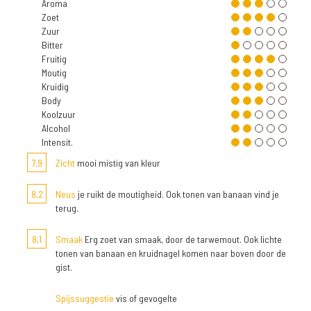
Aroma
Zoet
Zuur
Bitter
Fruitig
Moutig
Kruidig
Body
Koolzuur
Alcohol
Intensit.
7,9
Zicht
mooi mistig van kleur
8,2
Neus
je ruikt de moutigheid. Ook tonen van banaan vind je
terug.
8,1
Smaak
Erg zoet van smaak, door de tarwemout. Ook lichte
tonen van banaan en kruidnagel komen naar boven door de
gist.
Spijssuggestie
vis of gevogelte