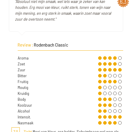
6,3
"Absoluut niet mijn smaak, wel iets waar je zeker van kan
houden. Erg mooi van kleur, ruikt sterk, tonen van wijn naar
mijn mening, en erg sterk in smaak, waarin zoet maar vooral
zuur de overtoon neemt."
Review :
Rodenbach Classic
Aroma
Zoet
Zuur
Bitter
Fruitig
Moutig
Kruidig
Body
Koolzuur
Alcohol
Intensit.
Nasmaak
7,0
Zicht
Mooi van kleur, erg helder. Schuimkraag wel weg als