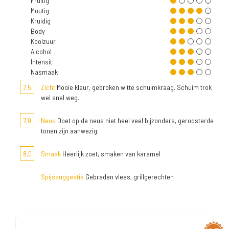
Fruitig
Moutig
Kruidig
Body
Koolzuur
Alcohol
Intensit.
Nasmaak
7,5
Zicht
Mooie kleur, gebroken witte schuimkraag. Schuim trok
wel snel weg.
7,0
Neus
Doet op de neus niet heel veel bijzonders, geroosterde
tonen zijn aanwezig.
8,0
Smaak
Heerlijk zoet, smaken van karamel
Spijssuggestie
Gebraden vlees, grillgerechten