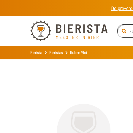
De pre-ord
Bierista
Bieristas
Ruben Vlot