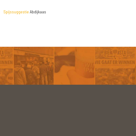
Spijssuggestie
Abdijkaas