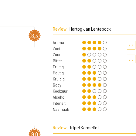
Review :
Hertog Jan Lentebock
8,3
Aroma
6,3
Zoet
Zuur
6,6
Bitter
Fruitig
Moutig
Kruidig
Body
Koolzuur
Alcohol
Intensit.
Nasmaak
Review :
Tripel Karmeliet
9,0