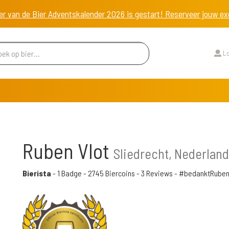
er van de Bier Adventskalender 2026 is gestart! Reserveer jouw 
Lo
Ruben Vlot
Sliedrecht, Nederland
Bierista
-
1 Badge
-
2745 Biercoins
-
3 Reviews
- #bedanktRube