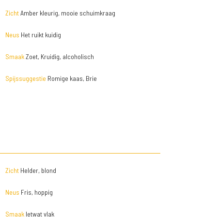
Zicht
Amber kleurig, mooie schuimkraag
Neus
Het ruikt kuidig
Smaak
Zoet, Kruidig, alcoholisch
Spijssuggestie
Romige kaas, Brie
Zicht
Helder, blond
Neus
Fris, hoppig
Smaak
Ietwat vlak