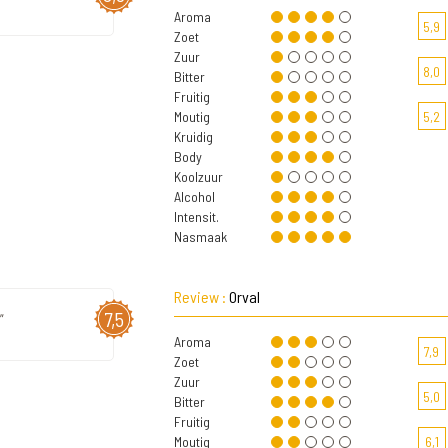
Aroma
5,9
Zoet
Zuur
8,0
Bitter
Fruitig
Moutig
5,2
Kruidig
Body
Koolzuur
Alcohol
Intensit.
Nasmaak
Review :
Orval
7,5
"
Aroma
7,9
Zoet
Zuur
5,0
Bitter
Fruitig
Moutig
6,1