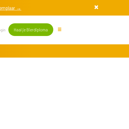
exemplaar →
Haal je Bierdiploma
gin
n