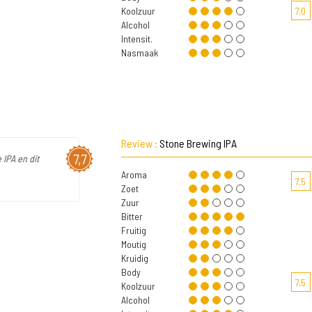
Koolzuur
7,0
Alcohol
Intensit.
Nasmaak
Review :
Stone Brewing IPA
7,7
 IPA en dit
Aroma
7,5
Zoet
Zuur
Bitter
Fruitig
Moutig
Kruidig
Body
7,5
Koolzuur
Alcohol