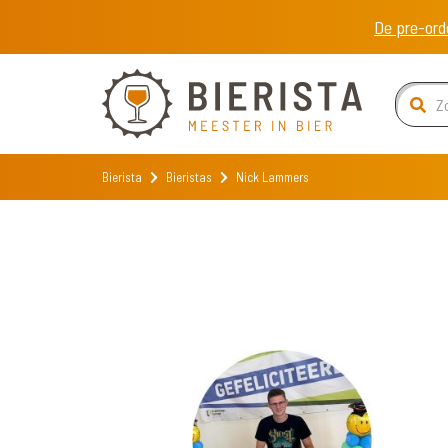
De pre-ord
Bierista
Bieristas
Nick Lammers