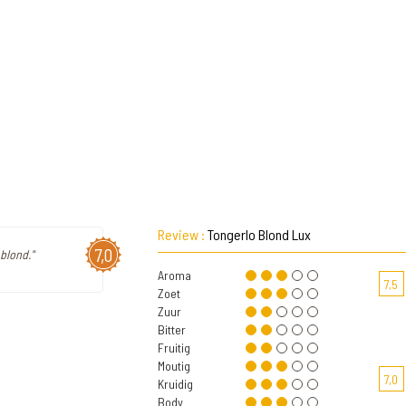
Review :
Tongerlo Blond Lux
7,0
blond."
Aroma
7,5
Zoet
Zuur
Bitter
Fruitig
Moutig
7,0
Kruidig
Body