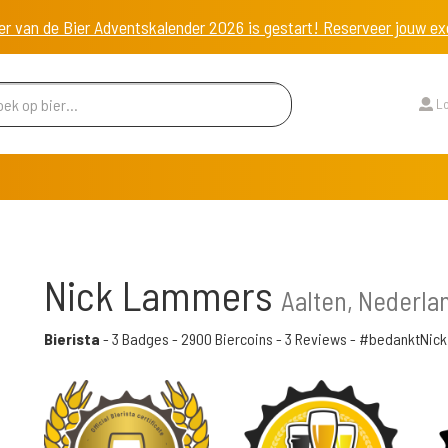
er van de Bier Adventskalender 2026 is gestart! Reserveer jouw 
Lo
Nick Lammers
Aalten, Nederla
Bierista
-
3 Badges
-
2900 Biercoins
-
3 Reviews
- #bedanktNick