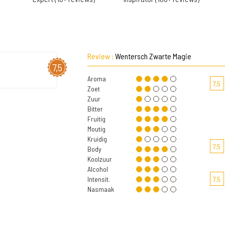
Review :
Wentersch Zwarte Magie
7,5
Aroma
7,5
Zoet
Zuur
Bitter
Fruitig
Moutig
Kruidig
7,5
Body
Koolzuur
Alcohol
Intensit.
7,5
Nasmaak