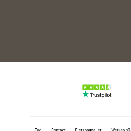
Faq
Contact
Biersommelier
Werken bij