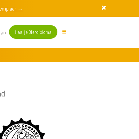
exemplaar →
Haal je Bierdiploma
gin
nd