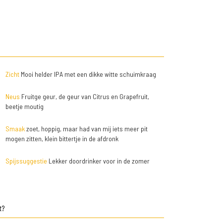
Zicht
Mooi helder IPA met een dikke witte schuimkraag
Neus
Fruitge geur, de geur van Citrus en Grapefruit,
beetje moutig
Smaak
zoet, hoppig, maar had van mij iets meer pit
mogen zitten, klein bittertje in de afdronk
Spijssuggestie
Lekker doordrinker voor in de zomer
t?