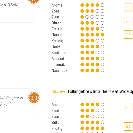
k is lekker
Aroma
8,5
Zoet
Zuur
9,0
Bitter
Fruitig
Moutig
9,5
Kruidig
Body
Koolzuur
Alcohol
Intensit.
Nasmaak
Review :
Folkingebrew Into The Great Wide 
9,0
ind. De geur is
je op."
Aroma
9,0
Zoet
Zuur
Bitter
8,7
Fruitig