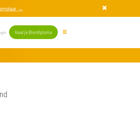
exemplaar →
Haal je Bierdiploma
gin
and