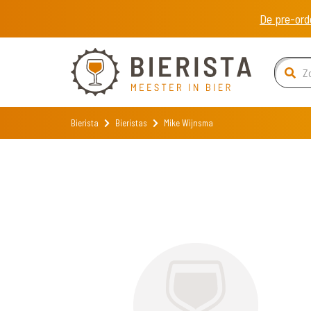
De pre-ord
Bierista
Bieristas
Mike Wijnsma