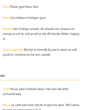
Zicht
Mooie geel kleur bier
Neus
Een lekkere fruitigen geur
Smaak
een fruitige smaak, de smaak van ananas en
mango proef je. ook proef je dat dit biertje lekker hoppig
is
Spijssuggestie
Biertje is heerlijk bij warm weer en valt
goed te combineren bij een salade
Open
Zicht
Mooie geel troebele kleur met een dik witte
schuimkraag.
Neus
Je ruikt een hele sterke tropische geur. Met name,
mango en sinasappel ruik ik.