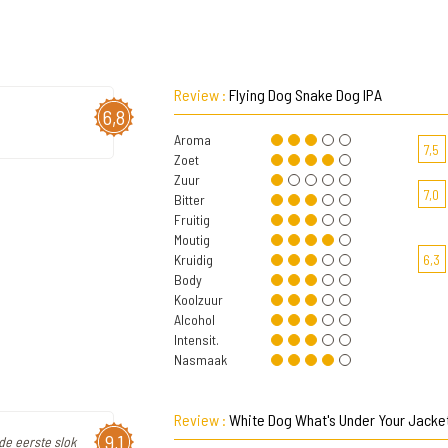
Review :
Flying Dog Snake Dog IPA
6,8
Aroma
7,5
Zoet
Zuur
7,0
Bitter
Fruitig
Moutig
Kruidig
6,3
Body
Koolzuur
Alcohol
Intensit.
Nasmaak
Review :
White Dog What's Under Your Jacke
9,1
 de eerste slok