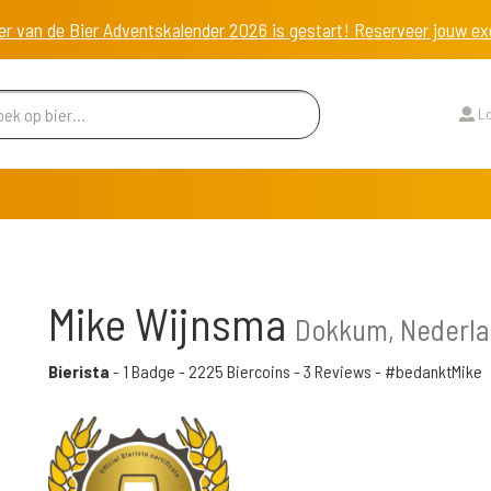
er van de Bier Adventskalender 2026 is gestart! Reserveer jouw 
Lo
Mike Wijnsma
Dokkum, Nederl
Bierista
-
1 Badge
-
2225 Biercoins
-
3 Reviews
- #bedanktMike