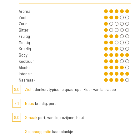
Aroma
Zoet
Zuur
Bitter
Fruitig
Moutig
Kruidig
Body
Koolzuur
Alcohol
Intensit.
Nasmaak
9,0
Zicht
donker, typische quadrupel kleur van la trappe
9,1
Neus
kruidig, port
9,0
Smaak
port, vanille, rozijnen, hout
Spijssuggestie
kaasplankje