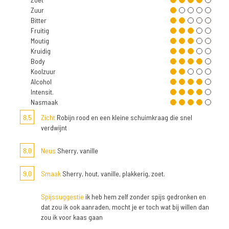
Zuur
Bitter
Fruitig
Moutig
Kruidig
Body
Koolzuur
Alcohol
Intensit.
Nasmaak
8,5
Zicht
Robijn rood en een kleine schuimkraag die snel
verdwijnt
8,0
Neus
Sherry, vanille
9,0
Smaak
Sherry, hout, vanille, plakkerig, zoet.
Spijssuggestie
ik heb hem zelf zonder spijs gedronken en
dat zou ik ook aanraden, mocht je er toch wat bij willen dan
zou ik voor kaas gaan