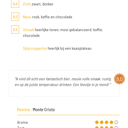
8,0
Zicht
zwart, donker
9,0
Neus
rook, koffie en chocolade
8,5
Smaak
heerlijke tonen, mooi gebalanceerd. koffie,
chocolade
Spijssuggestie
heerlijk bij een kaasplateau
9,0
"Ik vind dit echt een fantastisch bier, mooie volle smaak. rustig
en op de juiste temperatuur drinken. Een feestje in je mond! "
Review :
Monte Cristo
Aroma
Zoet