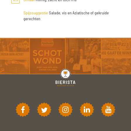
Spijssuggestie
Salade, vis en Aziatische of gekruide
gerechten