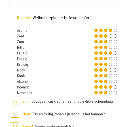
Review :
Weihenstephaner Hefeweissbier
Aroma
Zoet
Zuur
Bitter
Fruitig
Moutig
Kruidig
Body
Koolzuur
Alcohol
Intensit.
Nasmaak
8,5
Zicht
Goudgeel van kleur en een mooie dikke schuimlaag
8,0
Neus
Fris en fruitig, tonen zijn lastig, is het banaan?
8,5
Smaak
Romig, zacht en toch fris