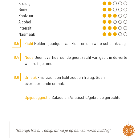
Kruidig
Body
Koolzuur
Alcohol
Intensit.
Nasmaak
8,5
Zicht
Helder, goudgeel van kleur en een witte schuimkraag
8,4
Neus
Geen overheersende geur, zacht van geur, in de verte
wel fruitige tonen
8,6
Smaak
Fris, zacht en licht zoet en fruitig. Geen
overheersende smaak.
Spijssuggestie
Salade en Aziatische/gekruide gerechten
8,5
"Heerlijk fris en romig, dit wil je op een zomerse middag"