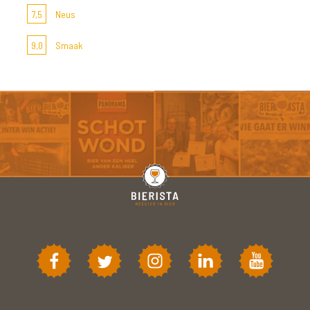
7,5
Neus
9,0
Smaak