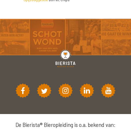
De Bierista® Bieropleiding is o.a. bekend van: