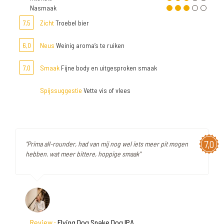
Nasmaak
7,5
Zicht
Troebel bier
6,0
Neus
Weinig aroma’s te ruiken
7,0
Smaak
Fijne body en uitgesproken smaak
Spijssuggestie
Vette vis of vlees
7,0
"Prima all-rounder, had van mij nog wel iets meer pit mogen
hebben. wat meer bittere, hoppige smaak"
Review :
Flying Dog Snake Dog IPA