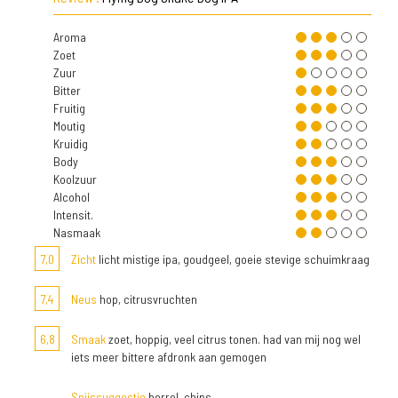
Aroma
Zoet
Zuur
Bitter
Fruitig
Moutig
Kruidig
Body
Koolzuur
Alcohol
Intensit.
Nasmaak
7,0
Zicht
licht mistige ipa, goudgeel, goeie stevige schuimkraag
7,4
Neus
hop, citrusvruchten
6,8
Smaak
zoet, hoppig, veel citrus tonen. had van mij nog wel
iets meer bittere afdronk aan gemogen
Spijssuggestie
borrel, chips