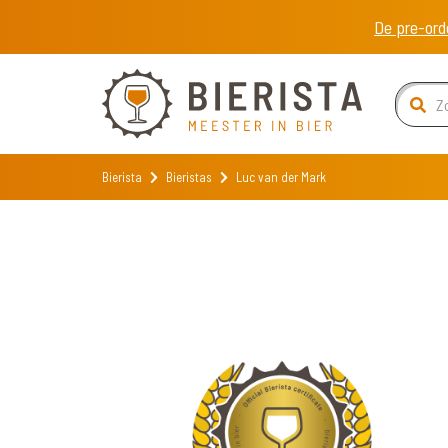
De pre-ord
Bierista
Bieristas
Luc van der Mark