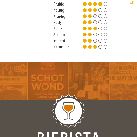
7,0
Fruitig
Moutig
Kruidig
Body
Koolzuur
Alcohol
Intensit.
Nasmaak