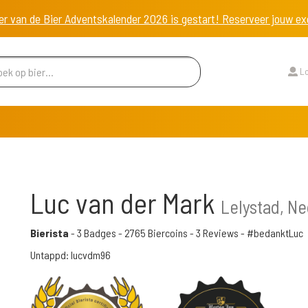
er van de Bier Adventskalender 2026 is gestart! Reserveer jouw 
Lo
Luc van der Mark
Lelystad, N
Bierista
-
3 Badges
-
2765 Biercoins
-
3 Reviews
- #bedanktLuc
Untappd: lucvdm96