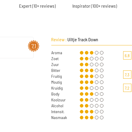
Expert (10+ reviews)
Inspirator (100+ reviews)
Review :
Uiltje Track Down
7,1
Aroma
6,8
Zoet
Zuur
Bitter
7,3
Fruitig
Moutig
Kruidig
7,2
Body
Koolzuur
Alcohol
Intensit.
Nasmaak