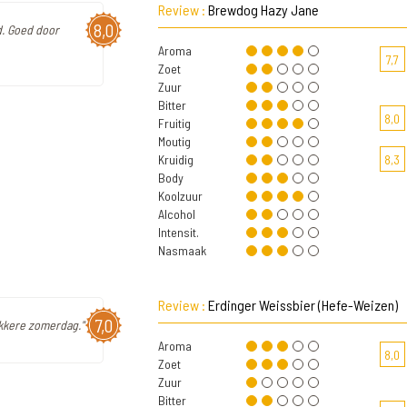
Review :
Brewdog Hazy Jane
8,0
d. Goed door
Aroma
7,7
Zoet
Zuur
Bitter
8,0
Fruitig
Moutig
Kruidig
8,3
Body
Koolzuur
Alcohol
Intensit.
Nasmaak
Review :
Erdinger Weissbier (Hefe-Weizen)
7,0
ekkere zomerdag."
Aroma
8,0
Zoet
Zuur
Bitter