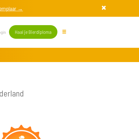
exemplaar →
Haal je Bierdiploma
gin
ederland