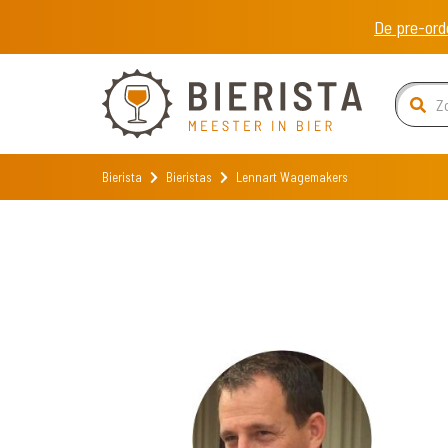
De pre-ord
Bierista
Bieristas
Lennart Wagemakers