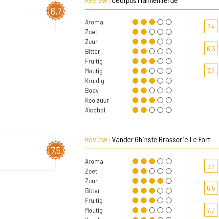
6,7
Aroma
7,4
Zoet
Zuur
6,3
Bitter
Fruitig
Moutig
7,9
Kruidig
Body
Koolzuur
Alcohol
Review :
Vander Ghinste Brasserie Le Fort
7,5
Aroma
7,7
Zoet
Zuur
6,5
Bitter
Fruitig
Moutig
7,0