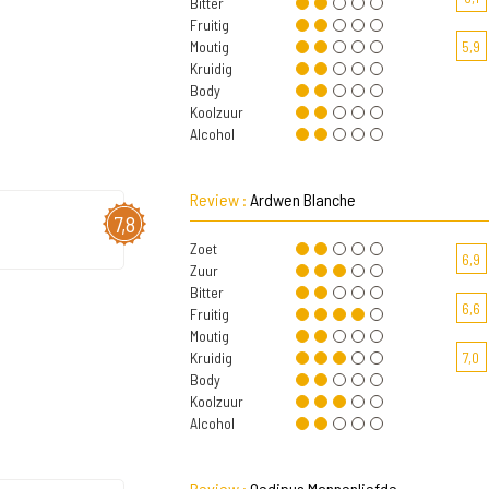
Bitter
Fruitig
Moutig
5,9
Kruidig
Body
Koolzuur
Alcohol
Review :
Ardwen Blanche
7,8
Zoet
6,9
Zuur
Bitter
6,6
Fruitig
Moutig
Kruidig
7,0
Body
Koolzuur
Alcohol
Review :
Oedipus Mannenliefde