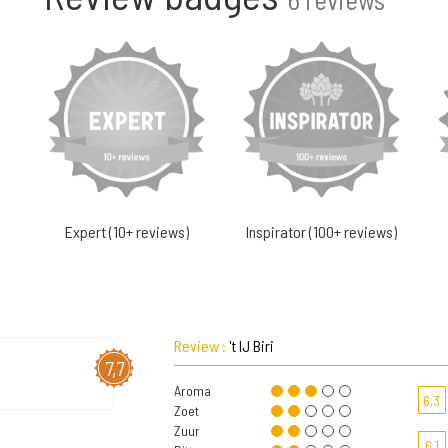
Expert (10+ reviews)
Inspirator (100+ reviews)
Review :
't IJ Biri
7,7
Aroma
6,3
Zoet
Zuur
6,1