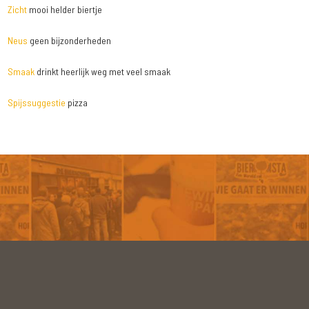
Zicht
mooi helder biertje
Neus
geen bijzonderheden
Smaak
drinkt heerlijk weg met veel smaak
Spijssuggestie
pizza