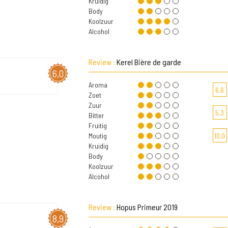
Kruidig
Body
Koolzuur
Alcohol
Review :
Kerel Bière de garde
6,0
Aroma
6,6
Zoet
Zuur
5,3
Bitter
Fruitig
Moutig
10,0
Kruidig
Body
Koolzuur
Alcohol
Review :
Hopus Primeur 2019
8,9