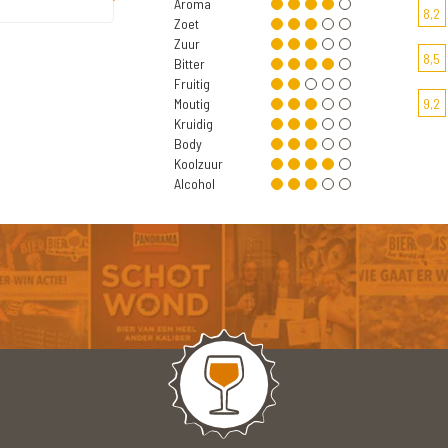
Aroma
8,2
Zoet
Zuur
8,5
Bitter
Fruitig
Moutig
9,2
Kruidig
Body
Koolzuur
Alcohol