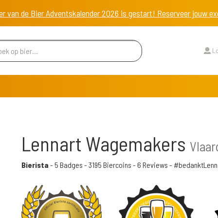
er van de Bier Adventskalender 2026 is gestart! Reserveer jouw 
Lo
Lennart Wagemakers
Vlaar
Bierista
-
5 Badges
-
3195 Biercoins
-
6 Reviews
- #bedanktLenn