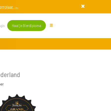
exemplaar →
Haal je Bierdiploma
gin
ederland
per