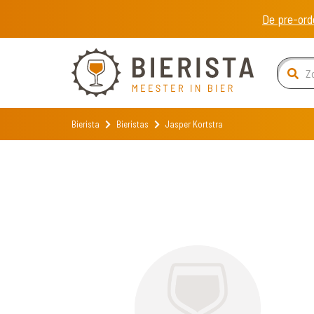
De pre-ord
Bierista
Bieristas
Jasper Kortstra