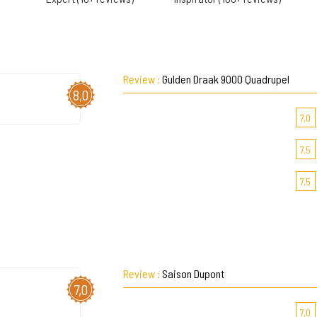
Review :
Gulden Draak 9000 Quadrupel
8,0
7,0
7,5
7,5
Review :
Saison Dupont
7,0
7,0