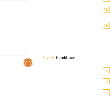
7,0
7,0
Review :
Maneblusser
6,5
8,0
8,0
6,5