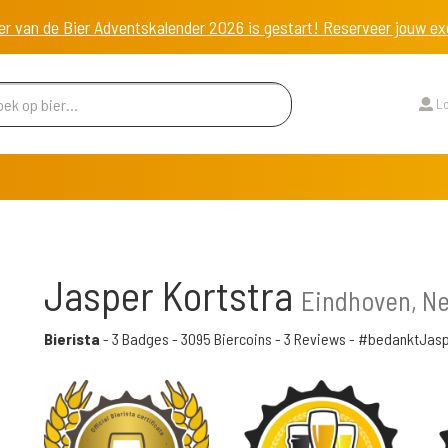
er van de Bier Adventskalender 2026 is gestart! Reserveer jouw 
Lo
Jasper Kortstra
Eindhoven, N
Bierista
-
3 Badges
-
3095 Biercoins
-
3 Reviews
- #bedanktJas