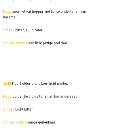
Neus
zuur, ietwat hoppig met lichte ondertonen van
karamel
Smaak
bitter, zuur, rond
Spijssuggestie
een licht pittige pad thai.
Zicht
Mooi helder blond bier, licht mistig.
Neus
Duidelijke citrus tonen en korianderzaad
Smaak
Licht bitter
Spijssuggestie
jonge geitenkaas