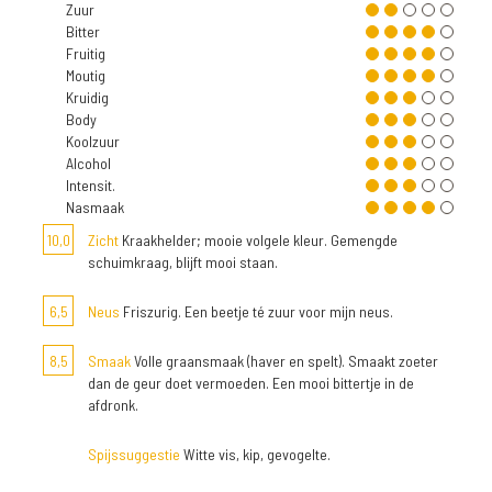
Zuur
Bitter
Fruitig
Moutig
Kruidig
Body
Koolzuur
Alcohol
Intensit.
Nasmaak
10,0
Zicht
Kraakhelder; mooie volgele kleur. Gemengde
schuimkraag, blijft mooi staan.
6,5
Neus
Friszurig. Een beetje té zuur voor mijn neus.
8,5
Smaak
Volle graansmaak (haver en spelt). Smaakt zoeter
dan de geur doet vermoeden. Een mooi bittertje in de
afdronk.
Spijssuggestie
Witte vis, kip, gevogelte.