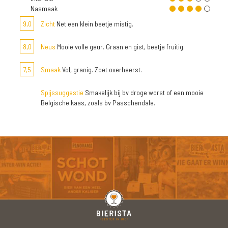
Nasmaak
9,0
Zicht
Net een klein beetje mistig.
8,0
Neus
Mooie volle geur. Graan en gist, beetje fruitig.
7,5
Smaak
Vol, granig. Zoet overheerst.
Spijssuggestie
Smakelijk bij bv droge worst of een mooie
Belgische kaas, zoals bv Passchendale.