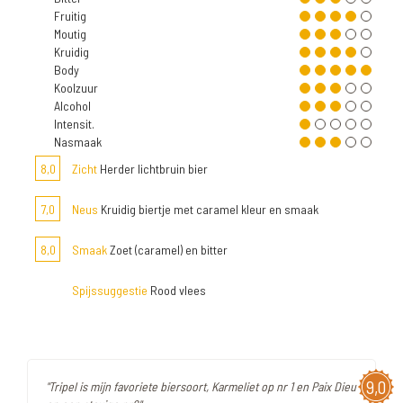
Fruitig
Moutig
Kruidig
Body
Koolzuur
Alcohol
Intensit.
Nasmaak
8,0
Zicht
Herder lichtbruin bier
7,0
Neus
Kruidig biertje met caramel kleur en smaak
8,0
Smaak
Zoet (caramel) en bitter
Spijssuggestie
Rood vlees
9,0
"Tripel is mijn favoriete biersoort, Karmeliet op nr 1 en Paix Dieu