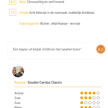
8,0
Neus
Citrusachtig en verfrissend
7,5
Smaak
licht bittertje in de nasmaak, makkelijk drinkbaar
Spijssuggestie
Bij bier, altijd Kaasje - worstje
8,0
"Een topper uit belgië, lichtbruin met caramel tonen"
Review :
Gouden Carolus Classic
Aroma
Zoet
Zuur
Bitter