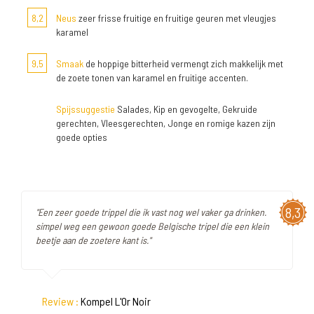
8,2
Neus
zeer frisse fruitige en fruitige geuren met vleugjes
karamel
9,5
Smaak
de hoppige bitterheid vermengt zich makkelijk met
de zoete tonen van karamel en fruitige accenten.
Spijssuggestie
Salades, Kip en gevogelte, Gekruide
gerechten, Vleesgerechten, Jonge en romige kazen zijn
goede opties
8,3
"Een zeer goede trippel die ik vast nog wel vaker ga drinken.
simpel weg een gewoon goede Belgische tripel die een klein
beetje aan de zoetere kant is."
Review :
Kompel L'Or Noir