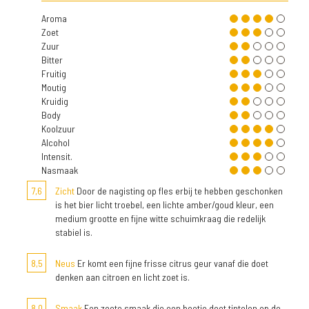
Aroma
Zoet
Zuur
Bitter
Fruitig
Moutig
Kruidig
Body
Koolzuur
Alcohol
Intensit.
Nasmaak
7,6
Zicht
Door de nagisting op fles erbij te hebben geschonken
is het bier licht troebel, een lichte amber/goud kleur, een
medium grootte en fijne witte schuimkraag die redelijk
stabiel is.
8,5
Neus
Er komt een fijne frisse citrus geur vanaf die doet
denken aan citroen en licht zoet is.
8,0
Smaak
Een zoete smaak die een beetje doet tintelen op de