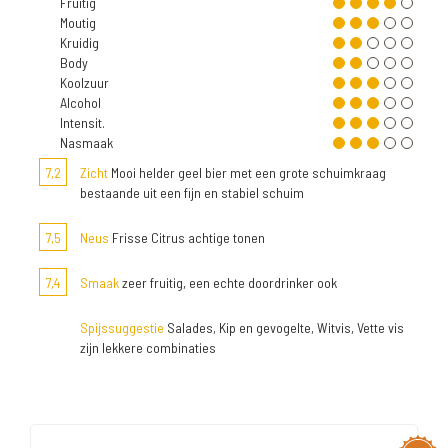
Fruitig
Moutig
Kruidig
Body
Koolzuur
Alcohol
Intensit.
Nasmaak
7,2
Zicht
Mooi helder geel bier met een grote schuimkraag
bestaande uit een fijn en stabiel schuim
7,5
Neus
Frisse Citrus achtige tonen
7,4
Smaak
zeer fruitig, een echte doordrinker ook
Spijssuggestie
Salades, Kip en gevogelte, Witvis, Vette vis
zijn lekkere combinaties