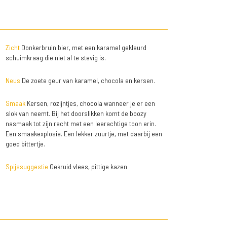
Zicht
Donkerbruin bier, met een karamel gekleurd
schuimkraag die niet al te stevig is.
Neus
De zoete geur van karamel, chocola en kersen.
Smaak
Kersen, rozijntjes, chocola wanneer je er een
slok van neemt. Bij het doorslikken komt de boozy
nasmaak tot zijn recht met een leerachtige toon erin.
Een smaakexplosie. Een lekker zuurtje, met daarbij een
goed bittertje.
Spijssuggestie
Gekruid vlees, pittige kazen