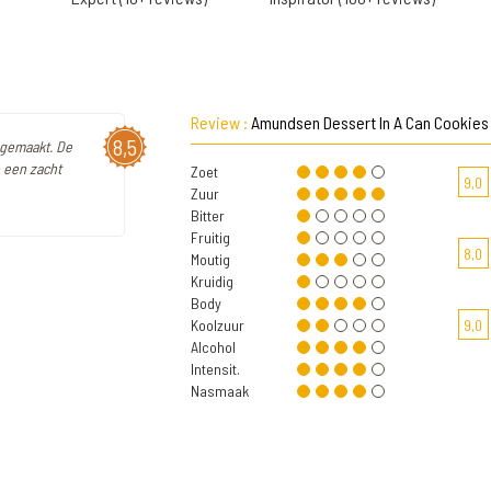
Review :
Amundsen Dessert In A Can Cookie
8,5
 gemaakt. De
n een zacht
Zoet
9,0
Zuur
Bitter
Fruitig
8,0
Moutig
Kruidig
Body
Koolzuur
9,0
Alcohol
Intensit.
Nasmaak