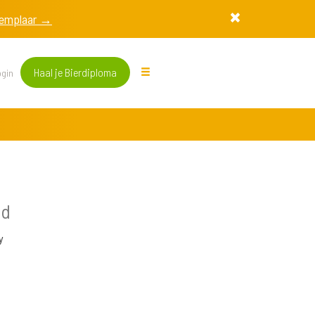
exemplaar →
Haal je Bierdiploma
gin
nd
y