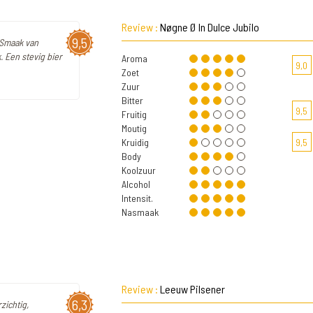
Review :
Nøgne Ø In Dulce Jubilo
9,5
 Smaak van
. Een stevig bier
Aroma
9,0
Zoet
Zuur
Bitter
9,5
Fruitig
Moutig
Kruidig
9,5
Body
Koolzuur
Alcohol
Intensit.
Nasmaak
Review :
Leeuw Pilsener
6,3
zichtig,