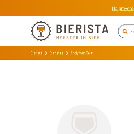
De pre-ord
Bierista
Bieristas
Andy van Zelst