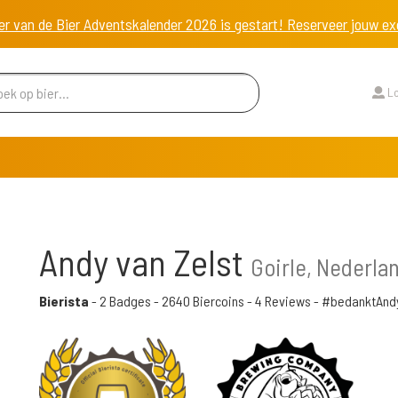
er van de Bier Adventskalender 2026 is gestart! Reserveer jouw 
Lo
Andy van Zelst
Goirle, Nederla
Bierista
-
2 Badges
-
2640 Biercoins
-
4 Reviews
- #bedanktAnd