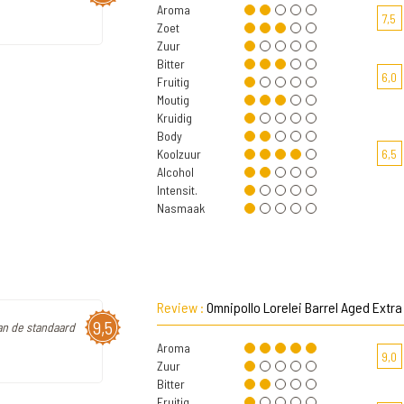
Aroma
7,5
Zoet
Zuur
Bitter
6,0
Fruitig
Moutig
Kruidig
Body
Koolzuur
6,5
Alcohol
Intensit.
Nasmaak
Review :
Omnipollo Lorelei Barrel Aged Extra
9,5
dan de standaard
Aroma
9,0
Zuur
Bitter
Fruitig