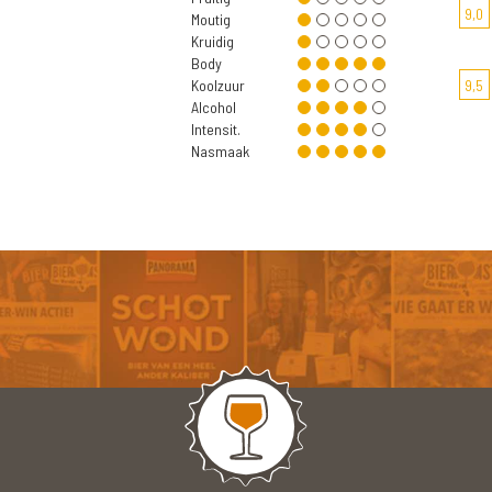
9,0
Moutig
Kruidig
Body
Koolzuur
9,5
Alcohol
Intensit.
Nasmaak