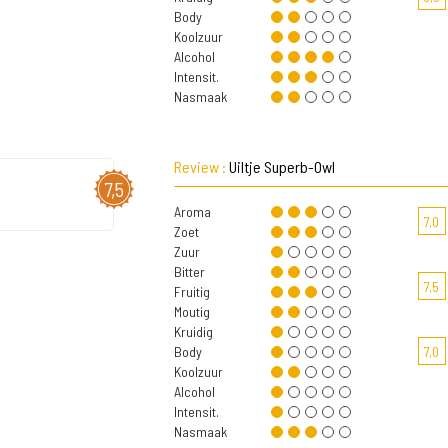
Body
Koolzuur
Alcohol
Intensit.
Nasmaak
Review :
Uiltje Superb-Owl
7,5
Aroma
7,0
Zoet
Zuur
Bitter
7,5
Fruitig
Moutig
Kruidig
Body
7,0
Koolzuur
Alcohol
Intensit.
Nasmaak