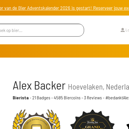
er van de Bier Adventskalender 2026 is gestart! Reserveer jouw 
Lo
Alex Backer
Hoevelaken, Nederl
Bierista
-
21 Badges
-
4585 Biercoins
-
3 Reviews
- #bedanktAle