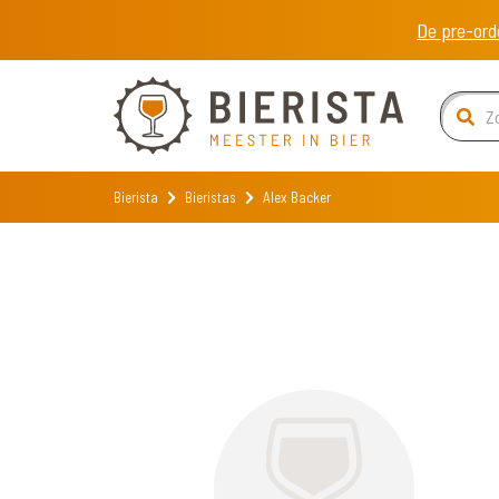
De pre-ord
Bierista
Bieristas
Alex Backer