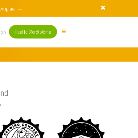
exemplaar →
Haal je Bierdiploma
gin
and
x