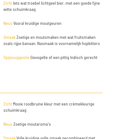
Zicht
Iets wat troebel lichtgeel bier, met een goede fijne
witte schuimkraag
Neus
Vooral kruidige moutgeuren
Smaak
Zoetige en moutsmaken met wat fruitsmaken
zoals rijpe banaan. Nasmaak is voornamelijk hopbitters
Spijssuggestie
Gevogelte of een pittig Indisch gerecht
Zicht
Mooie roodbruine kleur met een crèmekleurige
schuimkraag
Neus
Zoetige moutaroma's
Smaak
Volle kruidige volle smaak gecombineerd met