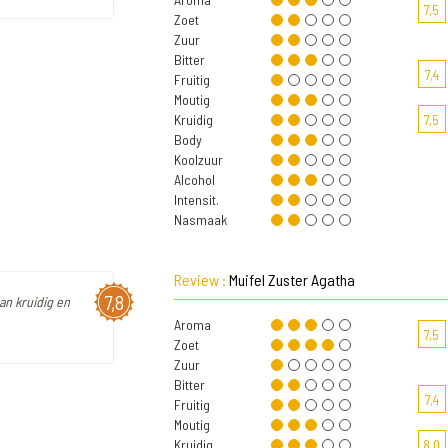
7,5
Zoet
Zuur
Bitter
7,4
Fruitig
Moutig
Kruidig
7,5
Body
Koolzuur
Alcohol
Intensit.
Nasmaak
Review :
Muifel Zuster Agatha
7,8
an kruidig en
Aroma
7,5
Zoet
Zuur
Bitter
7,4
Fruitig
Moutig
Kruidig
8,0