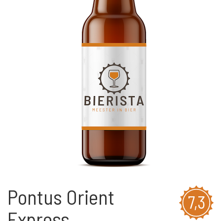
Pontus Orient
7,3
Express