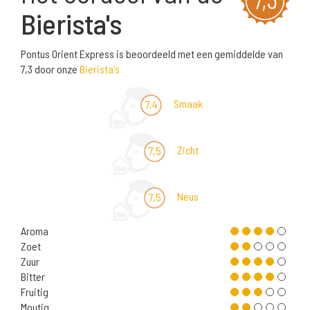
Bierista's
Pontus Orient Express is beoordeeld met een gemiddelde van
7,3 door onze
Bierista's
Smaak
7,4
Zicht
7,5
Neus
7,5
Aroma
Zoet
Zuur
Bitter
Fruitig
Moutig