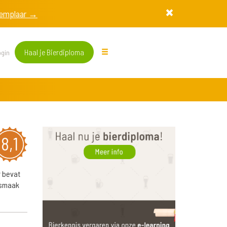
exemplaar →
Haal je Bierdiploma
gin
8,1
r bevat
asmaak