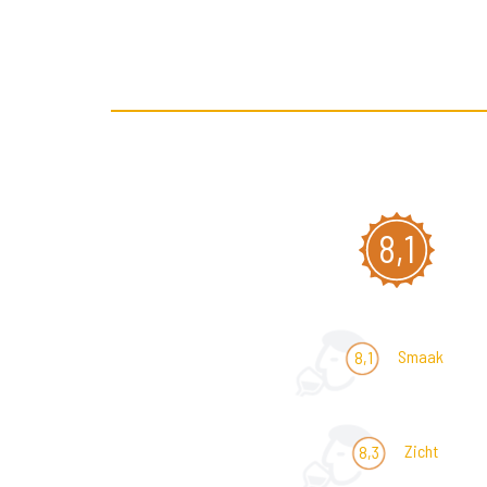
8,1
Smaak
8,1
Zicht
8,3