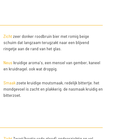
Zicht
zeer donker roodbruin bier met romig beige
schuim dat langzaam terugzakt naar een blijvend
ringetje aan de rand van het glas.
Neus
kruidige aroma's, een mensel van gember, kaneel
en kruidnagel. ook wat droppig.
Smaak
zoete kruidige moutsmaak, redelijk bittertje. het
mondgevoel is zacht en plakkerig. de nasmaak kruidig en
bitterzoet.
Zicht
Zwart (beetje rode gloed), ondoorzichtig en vol