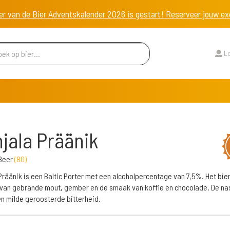
er van de Bier Adventskalender 2026 is gestart! Reserveer jouw 
Lo
jala Präänik
 Beer
(
80
)
Präänik is een Baltic Porter met een alcoholpercentage van 7,5%. Het bie
van gebrande mout, gember en de smaak van koffie en chocolade. De n
n milde geroosterde bitterheid.