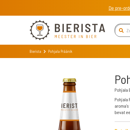
De pre-ord
Bierista
Pohjala Präänik
Poh
Pohjala
Pohjala 
aroma's 
bevat ee