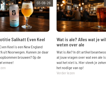
03-08-26
Wat is ale? Alles wat je wil
otitie Salikatt Even Keel
weten over ale
 Even Keel is een New England
Wat is Ale? In dit artikel beantwo
PA uit Noorwegen. Kunnen ze daar
al jouw vragen over wat een ale is
e hopbommen brouwen? Op de
wat het niet is. Hier steek je zeke
el ermee!
het nodige van op!
ezen
Verder lezen