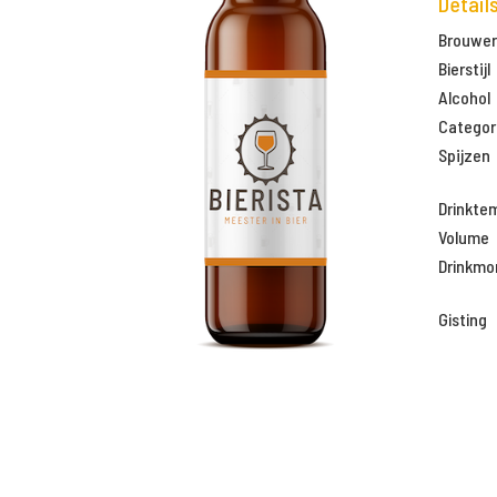
Detail
Brouweri
Bierstijl
Alcohol
Categor
Spijzen
Drinkte
Volume
Drinkm
Gisting