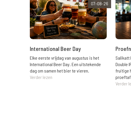
07-08-26
International Beer Day
Proefn
Elke eerste vrijdag van augustus is het
Salikatt
International Beer Day. Een uitstekende
Double I
dag om samen het bier te vieren.
fruitig
Verder lezen
proeftaf
Verder l