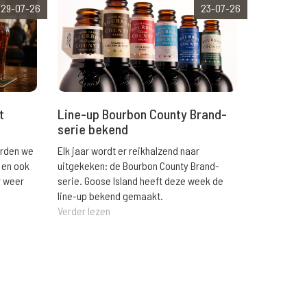
29-07-26
23-07-26
t
Line-up Bourbon County Brand-
serie bekend
orden we
Elk jaar wordt er reikhalzend naar
 en ook
uitgekeken: de Bourbon County Brand-
r weer
serie. Goose Island heeft deze week de
line-up bekend gemaakt.
Verder lezen