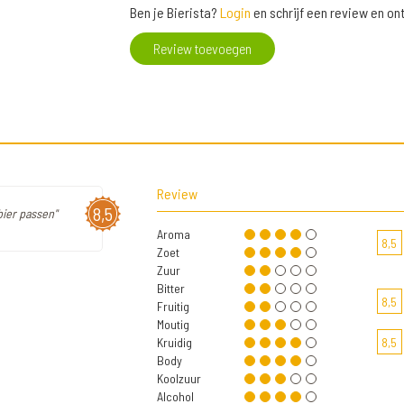
Ben je Bierista?
Login
en schrijf een review en o
Review toevoegen
Review
8,5
bier passen"
Aroma
8,5
Zoet
Zuur
Bitter
8,5
Fruitig
Moutig
Kruidig
8,5
Body
Koolzuur
Alcohol