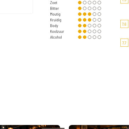
Zoet
Bitter
Moutig
Kruidig
7,6
Body
Koolzuur
Alcohol
7,7