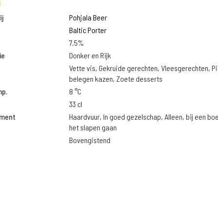
s
j
Pohjala Beer
Baltic Porter
7.5%
ie
Donker en Rijk
Vette vis, Gekruide gerechten, Vleesgerechten, Pi
belegen kazen, Zoete desserts
mp.
8 °C
33 cl
oment
Haardvuur, In goed gezelschap, Alleen, bij een bo
het slapen gaan
Bovengistend