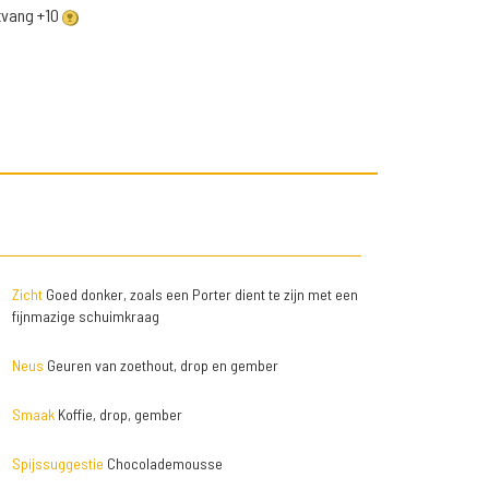
ntvang +10
Zicht
Goed donker, zoals een Porter dient te zijn met een
fijnmazige schuimkraag
Neus
Geuren van zoethout, drop en gember
Smaak
Koffie, drop, gember
Spijssuggestie
Chocolademousse