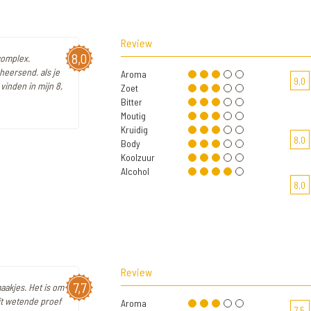
Review
8,0
 complex.
heersend. als je
Aroma
9,0
vinden in mijn 8,
Zoet
Bitter
Moutig
Kruidig
8,0
Body
Koolzuur
Alcohol
8,0
Review
7,7
aakjes. Het is om
it wetende proef
Aroma
7,5