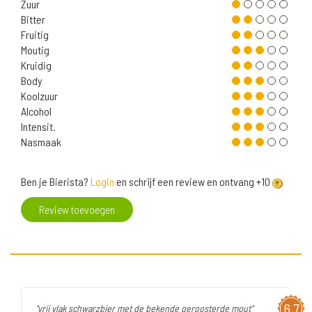
Zuur
Bitter
Fruitig
Moutig
Kruidig
Body
Koolzuur
Alcohol
Intensit.
Nasmaak
Ben je Bierista?
Login
en schrijf een review en ontvang +10
Review toevoegen
6,7
"vrij vlak schwarzbier met de bekende geroosterde mout"