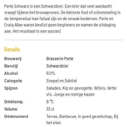
Perle Schwarz is een Schwarzbier. Een bier dat veel aandacht
vraagt tijdens het brouwproces. De kleinste fout of schommeling in
de temperatuur kan fataal zijn en de smaak bederven. Perle en
Craig Allan waren beslist geen beginners en namen de uitdaging
aan. Het resultaat is een succes!
Details
Brouwerij
Brasserie Perle
Bierstijl
Schwarzbier
Alcohol
6.0%
Categorie
Soepel en Subtiel
Spijzen
Salades, Kip en gevogelte, Witvis, Vette
vis, Jonge en romige kazen
Drinktemp.
6 °C
Volume
33 cl
Drinkmoment
Terras, Barbecue, In goed gezelschap, Bij
het eten