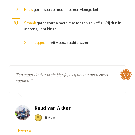
6,7
Neus
geroosterde mout met een vleugje koffie
8,1
Smaak
geroosterde mout met tonen van koffie. Vrij dun in
afdronk, licht bitter
Spijssuggestie
wit vlees, zachte kazen
7,2
"Een super donker bruin biertje, mag het net geen zwart
noemen. "
Ruud van Akker
9.675
Review