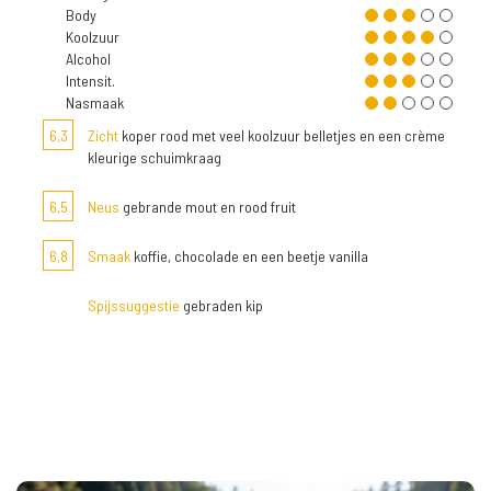
Body
Koolzuur
Alcohol
Intensit.
Nasmaak
6,3
Zicht
koper rood met veel koolzuur belletjes en een crème
kleurige schuimkraag
6,5
Neus
gebrande mout en rood fruit
6,8
Smaak
koffie, chocolade en een beetje vanilla
Spijssuggestie
gebraden kip