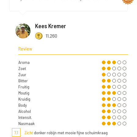
Kees Kremer
11.260
Review
Aroma
Zoet
Zuur
Bitter
Fruitig
Moutig
Kruidig
Body
Alcohol
Intensit.
Nasmaak
7,1
Zicht
donker robijn met mooie fijne schuimkraag