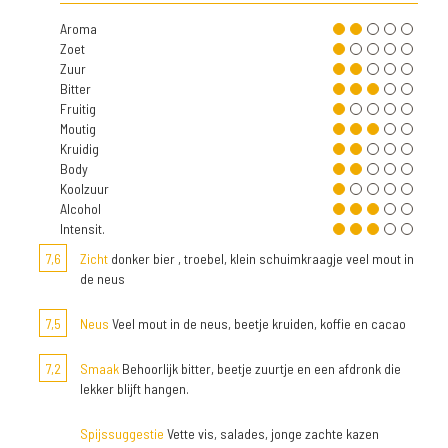
Aroma
Zoet
Zuur
Bitter
Fruitig
Moutig
Kruidig
Body
Koolzuur
Alcohol
Intensit.
7,6
Zicht
donker bier , troebel, klein schuimkraagje veel mout in
de neus
7,5
Neus
Veel mout in de neus, beetje kruiden, koffie en cacao
7,2
Smaak
Behoorlijk bitter, beetje zuurtje en een afdronk die
lekker blijft hangen.
Spijssuggestie
Vette vis, salades, jonge zachte kazen