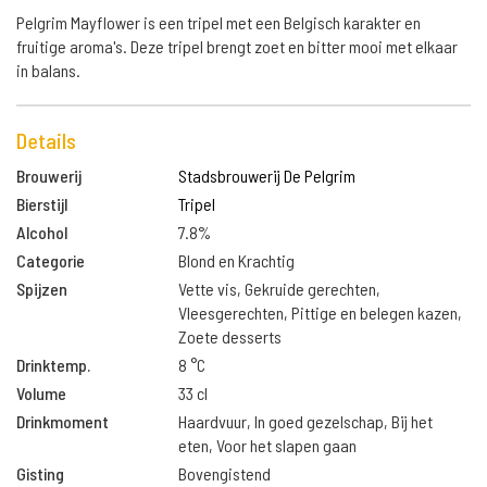
Pelgrim Mayflower is een tripel met een Belgisch karakter en
fruitige aroma's. Deze tripel brengt zoet en bitter mooi met elkaar
in balans.
Details
Brouwerij
Stadsbrouwerij De Pelgrim
Bierstijl
Tripel
Alcohol
7.8%
Categorie
Blond en Krachtig
Spijzen
Vette vis, Gekruide gerechten,
Vleesgerechten, Pittige en belegen kazen,
Zoete desserts
Drinktemp.
8 °C
Volume
33 cl
Drinkmoment
Haardvuur, In goed gezelschap, Bij het
eten, Voor het slapen gaan
Gisting
Bovengistend