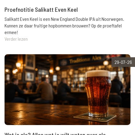
Proefnotitie Salikatt Even Keel
Salikatt Even Keel is een New England Double IPA uit Noorwegen.
Kunnen ze daar fruitige hopbommen brouwen? Op de proeftafel
ermee!
Verder lezen
29-07-26
Wat is ale? Alles wat je wilt weten over ale