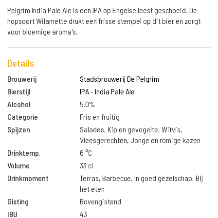
Pelgrim India Pale Ale is een IPA op Engelse leest geschoeid. De
hopsoort Wilamette drukt een frisse stempel op dit bier en zorgt
voor bloemige aroma's.
Details
Brouwerij
Stadsbrouwerij De Pelgrim
Bierstijl
IPA - India Pale Ale
Alcohol
5.0%
Categorie
Fris en fruitig
Spijzen
Salades, Kip en gevogelte, Witvis,
Vleesgerechten, Jonge en romige kazen
Drinktemp.
6 °C
Volume
33 cl
Drinkmoment
Terras, Barbecue, In goed gezelschap, Bij
het eten
Gisting
Bovengistend
IBU
43