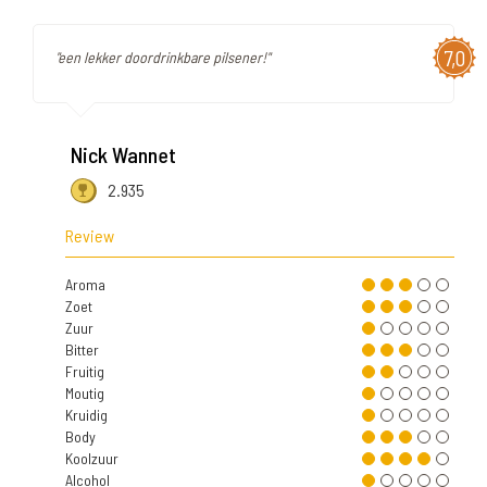
7,0
"een lekker doordrinkbare pilsener!"
Nick Wannet
2.935
Review
Aroma
Zoet
Zuur
Bitter
Fruitig
Moutig
Kruidig
Body
Koolzuur
Alcohol