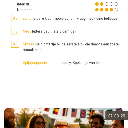
Intensit.
Nasmaak
8,0
Zicht
heldere kleur mooie schuimkraag met kleine belletjes
7,0
Neus
bittere geur, iets bloemigs?
8,5
Smaak
Klein bittertje bij de eerste slok die daarna een zoete
smaak krijgt.
Spijssuggestie
Indische curry, Speklapje van de bbq
07-08-26