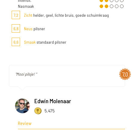
Intensit.
Nasmaak
7,2
Zicht
helder, geel, lichte bruis, goede schuimkraag
6,8
Neus
pilsner
6,6
Smaak
standaard pilsner
7,0
"Mooi pilsje! "
Edwin Molenaar
5.475
Review