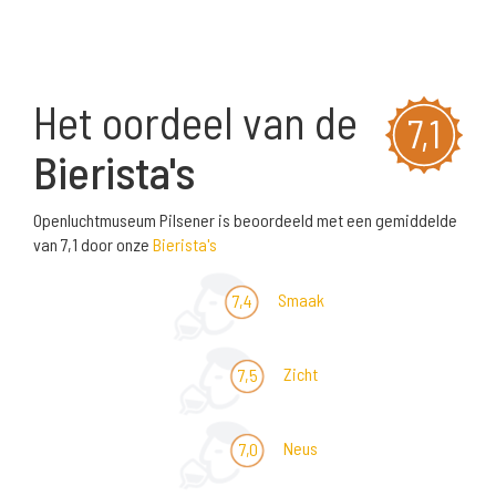
Het oordeel van de
7,1
Bierista's
Openluchtmuseum Pilsener is beoordeeld met een gemiddelde
van 7,1 door onze
Bierista's
Smaak
7,4
Zicht
7,5
Neus
7,0