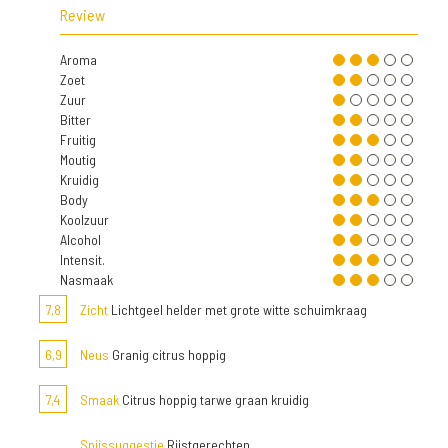
Review
Aroma
Zoet
Zuur
Bitter
Fruitig
Moutig
Kruidig
Body
Koolzuur
Alcohol
Intensit.
Nasmaak
7,8
Zicht
Lichtgeel helder met grote witte schuimkraag
6,9
Neus
Granig citrus hoppig
7,4
Smaak
Citrus hoppig tarwe graan kruidig
Spijssuggestie
Rijstgerechten