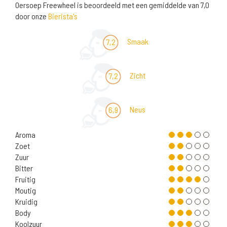
Oersoep Freewheel is beoordeeld met een gemiddelde van 7,0
door onze
Bierista's
Smaak
7,2
Zicht
7,2
Neus
6,9
Aroma
Zoet
Zuur
Bitter
Fruitig
Moutig
Kruidig
Body
Koolzuur