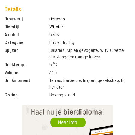
Details
Brouwerij
Oersoep
Bierstijl
Witbier
Alcohol
5.4%
Categorie
Fris en fruitig
Spijzen
Salades, Kip en gevogelte, Witvis, Vette
vis, Jonge en romige kazen
Drinktemp.
5 °C
Volume
33 cl
Drinkmoment
Terras, Barbecue, In goed gezelschap, Bij
het eten
Gisting
Bovengistend