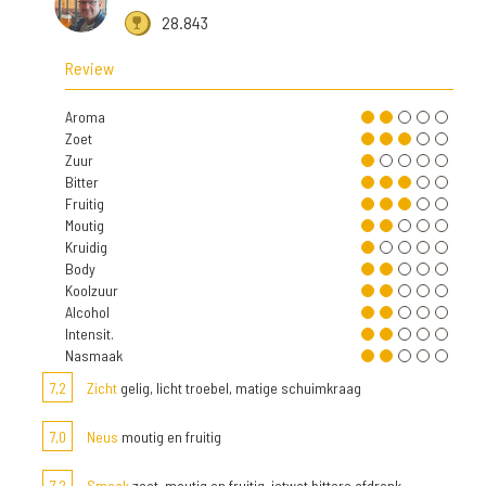
28.843
Review
Aroma
Zoet
Zuur
Bitter
Fruitig
Moutig
Kruidig
Body
Koolzuur
Alcohol
Intensit.
Nasmaak
7,2
Zicht
gelig, licht troebel, matige schuimkraag
7,0
Neus
moutig en fruitig
7,2
Smaak
zoet, moutig en fruitig, ietwat bittere afdronk