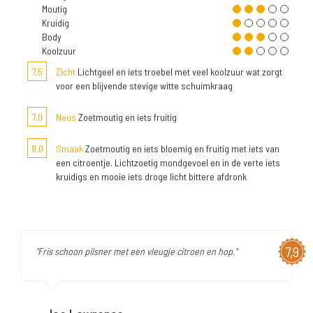
Moutig
Kruidig
Body
Koolzuur
7,5
Zicht
Lichtgeel en iets troebel met veel koolzuur wat zorgt
voor een blijvende stevige witte schuimkraag
7,0
Neus
Zoetmoutig en iets fruitig
8,0
Smaak
Zoetmoutig en iets bloemig en fruitig met iets van
een citroentje. Lichtzoetig mondgevoel en in de verte iets
kruidigs en mooie iets droge licht bittere afdronk
7,9
"Fris schoon pilsner met een vleugje citroen en hop."