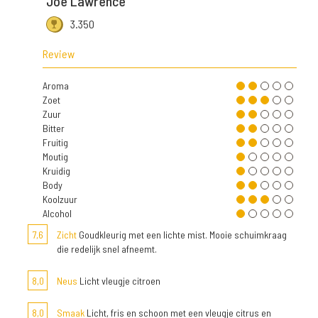
Joe Lawrence
3.350
Review
Aroma
Zoet
Zuur
Bitter
Fruitig
Moutig
Kruidig
Body
Koolzuur
Alcohol
7,6
Zicht
Goudkleurig met een lichte mist. Mooie schuimkraag
die redelijk snel afneemt.
8,0
Neus
Licht vleugje citroen
8,0
Smaak
Licht, fris en schoon met een vleugje citrus en