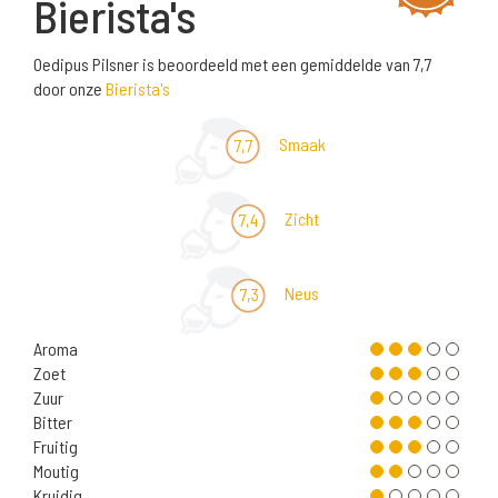
Bierista's
Oedipus Pilsner is beoordeeld met een gemiddelde van 7,7
door onze
Bierista's
Smaak
7,7
Zicht
7,4
Neus
7,3
Aroma
Zoet
Zuur
Bitter
Fruitig
Moutig
Kruidig