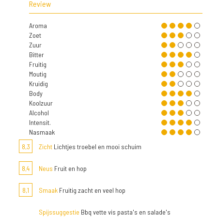
Review
Aroma
Zoet
Zuur
Bitter
Fruitig
Moutig
Kruidig
Body
Koolzuur
Alcohol
Intensit.
Nasmaak
8,3
Zicht
Lichtjes troebel en mooi schuim
8,4
Neus
Fruit en hop
8,1
Smaak
Fruitig zacht en veel hop
Spijssuggestie
Bbq vette vis pasta's en salade's