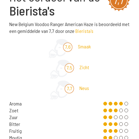
Bierista's
New Belgium Voodoo Ranger American Haze is beoordeeld met
een gemiddelde van 7,7 door onze
Bierista's
Smaak
7,6
Zicht
7,5
Neus
7,7
Aroma
Zoet
Zuur
Bitter
Fruitig
Moutig