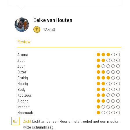
Eelke van Houten
12.450
Review
Aroma
Zoet
Zuur
Bitter
Fruitig
Moutig
Body
Koolzuur
Alcohol
Intensit.
Nasmaak
6,7
Zicht
Licht amber van kleur en iets troebel met een medium
witte schuimkraag.