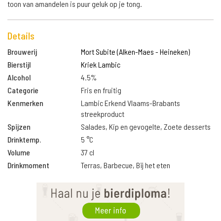
toon van amandelen is puur geluk op je tong.
Details
Brouwerij
Mort Subite (Alken-Maes - Heineken)
Bierstijl
Kriek Lambic
Alcohol
4.5%
Categorie
Fris en fruitig
Kenmerken
Lambic Erkend Vlaams-Brabants
streekproduct
Spijzen
Salades, Kip en gevogelte, Zoete desserts
Drinktemp.
5 °C
Volume
37 cl
Drinkmoment
Terras, Barbecue, Bij het eten