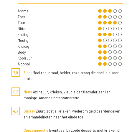
Aroma
Zoet
Zuur
Bitter
Fruitig
Moutig
Kruidig
Body
Koolzuur
Alcohol
7,0
Zicht
Mooi robijnrood, helder, roze kraag die snel in elkaar
stuikt.
6,3
Neus
Azijnzuur, krieken, vleugje geit (isovaleriaan) en
manège. Amandelnoten/amaretto.
4,3
Smaak
Zuurt, zoetje, krieken, wederom geit/paardendeken
en amandelnoten naar het einde toe.
Spijssuggestie
Eventueel bij zoete desserts met krieken of