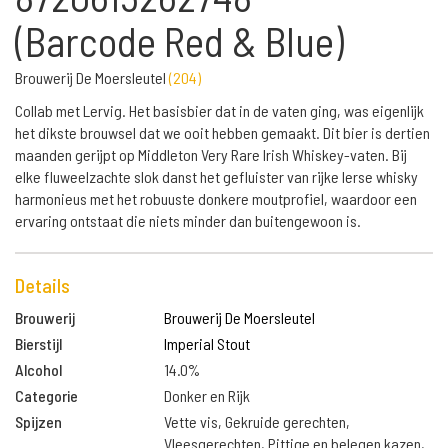
(Barcode Red & Blue)
Brouwerij De Moersleutel
(
204
)
Collab met Lervig. Het basisbier dat in de vaten ging, was eigenlijk
het dikste brouwsel dat we ooit hebben gemaakt. Dit bier is dertien
maanden gerijpt op Middleton Very Rare Irish Whiskey-vaten. Bij
elke fluweelzachte slok danst het gefluister van rijke Ierse whisky
harmonieus met het robuuste donkere moutprofiel, waardoor een
ervaring ontstaat die niets minder dan buitengewoon is.
Details
Brouwerij
Brouwerij De Moersleutel
Bierstijl
Imperial Stout
Alcohol
14.0%
Categorie
Donker en Rijk
Spijzen
Vette vis, Gekruide gerechten,
Vleesgerechten, Pittige en belegen kazen,