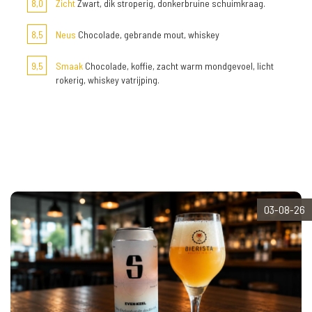
8,0
Zicht
Zwart, dik stroperig, donkerbruine schuimkraag.
8,5
Neus
Chocolade, gebrande mout, whiskey
9,5
Smaak
Chocolade, koffie, zacht warm mondgevoel, licht
rokerig, whiskey vatrijping.
03-08-26