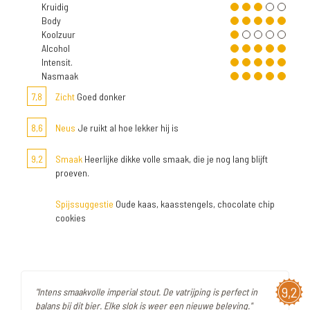
Kruidig
Body
Koolzuur
Alcohol
Intensit.
Nasmaak
7,8
Zicht
Goed donker
8,6
Neus
Je ruikt al hoe lekker hij is
9,2
Smaak
Heerlijke dikke volle smaak, die je nog lang blijft
proeven.
Spijssuggestie
Oude kaas, kaasstengels, chocolate chip
cookies
9,2
"Intens smaakvolle imperial stout. De vatrijping is perfect in
balans bij dit bier. Elke slok is weer een nieuwe beleving."