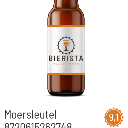
Moersleutel
9,1
8720615262748