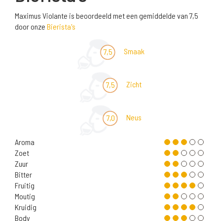
Maximus Violante is beoordeeld met een gemiddelde van 7,5
door onze
Bierista's
Smaak
7,5
Zicht
7,5
Neus
7,0
Aroma
Zoet
Zuur
Bitter
Fruitig
Moutig
Kruidig
Body