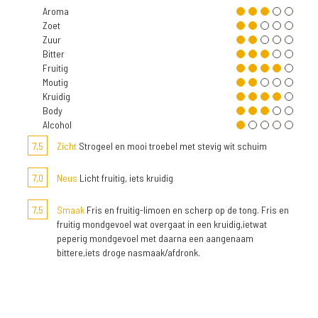
Aroma
Zoet
Zuur
Bitter
Fruitig
Moutig
Kruidig
Body
Alcohol
7,5
Zicht
Strogeel en mooi troebel met stevig wit schuim
7,0
Neus
Licht fruitig, iets kruidig
7,5
Smaak
Fris en fruitig-limoen en scherp op de tong. Fris en
fruitig mondgevoel wat overgaat in een kruidig,ietwat
peperig mondgevoel met daarna een aangenaam
bittere,iets droge nasmaak/afdronk.