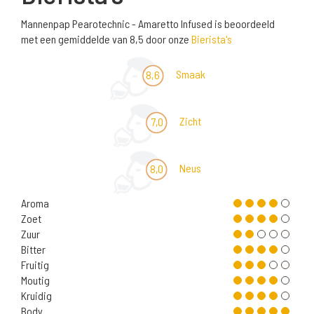
Mannenpap Pearotechnic - Amaretto Infused is beoordeeld
met een gemiddelde van 8,5 door onze
Bierista's
Smaak
8,6
Zicht
7,0
Neus
8,0
Aroma
Zoet
Zuur
Bitter
Fruitig
Moutig
Kruidig
Body