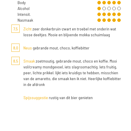
Body
Alcohol
Intensit.
Nasmaak
7,5
Zicht
zeer donkerbruin-zwart en troebel met onderin wat
losse deeltjes. Mooie en blijvende mokka schuimlaag
8,0
Neus
gebrande mout, choco, koffiebitter
8,5
Smaak
zoetmoutig, gebrande mout, choco en koffie. Mooi
vol/creamy mondgevoel, iets slagroomachtig. Iets fruitig,
peer, lichte prikkel. lijkt iets kruidigs te hebben, misschien
van de amaretto, die smaak ken ik niet. Heerlijke koffiebitter
in de afdronk
Spijssuggestie
rustig van dit bier genieten