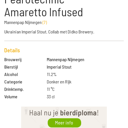
Amaretto Infused
Mannenpap Nijmegen
(
7
)
Ukrainian Imperial Stout. Collab met Didko Brewery.
Details
Brouwerij
Mannenpap Nijmegen
Bierstijl
Imperial Stout
Alcohol
11.2%
Categorie
Donker en Rijk
Drinktemp.
11 °C
Volume
33 cl