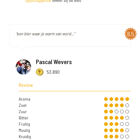
Spijssuggestie
lekker bij de BBQ
8,5
"een bier waar je warm van word..."
Pascal Wevers
53.890
Review
Aroma
Zoet
Zuur
Bitter
Fruitig
Moutig
Kruidig