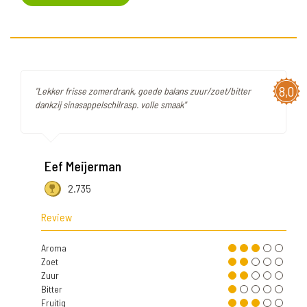
8,0
"Lekker frisse zomerdrank, goede balans zuur/zoet/bitter
dankzij sinasappelschilrasp. volle smaak"
Eef Meijerman
2.735
Review
Aroma
Zoet
Zuur
Bitter
Fruitig