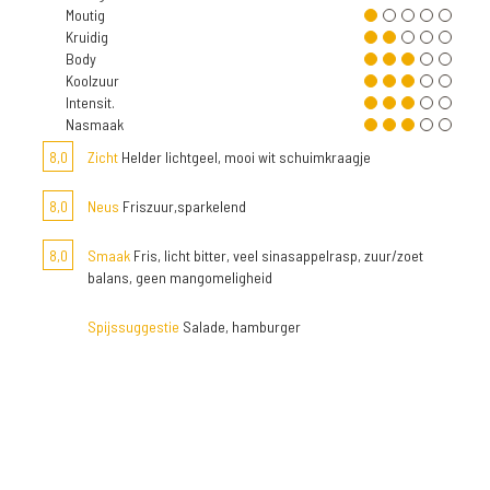
Moutig
Kruidig
Body
Koolzuur
Intensit.
Nasmaak
8,0
Zicht
Helder lichtgeel, mooi wit schuimkraagje
8,0
Neus
Friszuur,sparkelend
8,0
Smaak
Fris, licht bitter, veel sinasappelrasp, zuur/zoet
balans, geen mangomeligheid
Spijssuggestie
Salade, hamburger