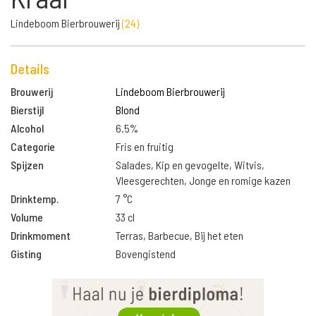
Lindeboom Bierbrouwerij
(
24
)
Details
Brouwerij
Lindeboom Bierbrouwerij
Bierstijl
Blond
Alcohol
6.5%
Categorie
Fris en fruitig
Spijzen
Salades, Kip en gevogelte, Witvis,
Vleesgerechten, Jonge en romige kazen
Drinktemp.
7 °C
Volume
33 cl
Drinkmoment
Terras, Barbecue, Bij het eten
Gisting
Bovengistend