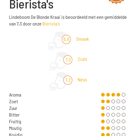
Bierista's
Lindeboom De Blonde Kraai is beoordeeld met een gemiddelde
van 7,3 door onze
Bierista's
Smaak
6,9
Zicht
7,3
Neus
7,2
Aroma
Zoet
Zuur
Bitter
Fruitig
Moutig
Kruidig