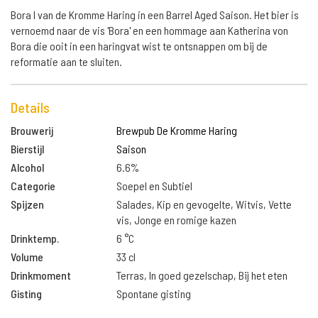
Bora I van de Kromme Haring in een Barrel Aged Saison. Het bier is
vernoemd naar de vis 'Bora' en een hommage aan Katherina von
Bora die ooit in een haringvat wist te ontsnappen om bij de
reformatie aan te sluiten.
Details
Brouwerij
Brewpub De Kromme Haring
Bierstijl
Saison
Alcohol
6.6%
Categorie
Soepel en Subtiel
Spijzen
Salades, Kip en gevogelte, Witvis, Vette
vis, Jonge en romige kazen
Drinktemp.
6 °C
Volume
33 cl
Drinkmoment
Terras, In goed gezelschap, Bij het eten
Gisting
Spontane gisting