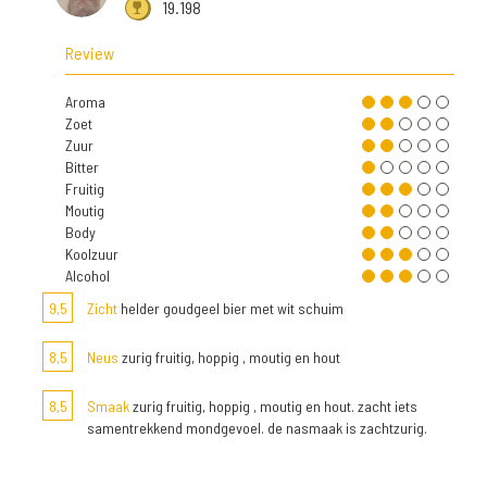
19.198
Review
Aroma
Zoet
Zuur
Bitter
Fruitig
Moutig
Body
Koolzuur
Alcohol
9,5
Zicht
helder goudgeel bier met wit schuim
8,5
Neus
zurig fruitig, hoppig , moutig en hout
8,5
Smaak
zurig fruitig, hoppig , moutig en hout. zacht iets
samentrekkend mondgevoel. de nasmaak is zachtzurig.