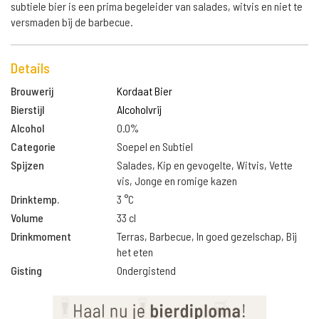
subtiele bier is een prima begeleider van salades, witvis en niet te
versmaden bij de barbecue.
Details
Brouwerij
Kordaat Bier
Bierstijl
Alcoholvrij
Alcohol
0.0%
Categorie
Soepel en Subtiel
Spijzen
Salades, Kip en gevogelte, Witvis, Vette
vis, Jonge en romige kazen
Drinktemp.
3 °C
Volume
33 cl
Drinkmoment
Terras, Barbecue, In goed gezelschap, Bij
het eten
Gisting
Ondergistend