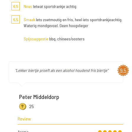
6,5
Neus
Ietwat sportdrankje achtig
6,5
Smaak
Iets zoetmoutig en fris, heel iets sportdrankjeachtig.
Waterig mondgevoel. Geen hoogvlieger
Spijssuggestie
bbq, chinees/oosters
9,5
"Lekker biertje proeft als een alcohol houdend fris biertje"
Peter Middeldorp
25
Review
Aroma