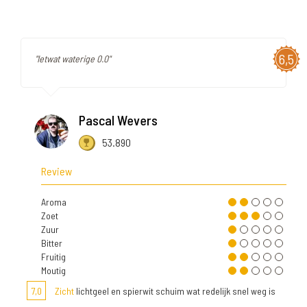
6,5
"Ietwat waterige 0.0"
Pascal Wevers
53.890
Review
Aroma
Zoet
Zuur
Bitter
Fruitig
Moutig
7,0
Zicht
lichtgeel en spierwit schuim wat redelijk snel weg is