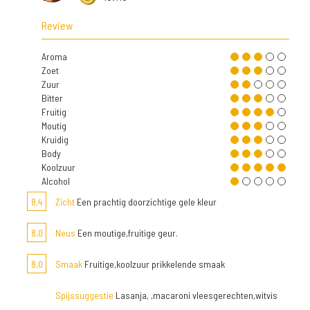
Review
Aroma
Zoet
Zuur
Bitter
Fruitig
Moutig
Kruidig
Body
Koolzuur
Alcohol
8,4
Zicht
Een prachtig doorzichtige gele kleur
8,0
Neus
Een moutige,fruitige geur.
8,0
Smaak
Fruitige,koolzuur prikkelende smaak
Spijssuggestie
Lasanja, ,macaroni vleesgerechten,witvis