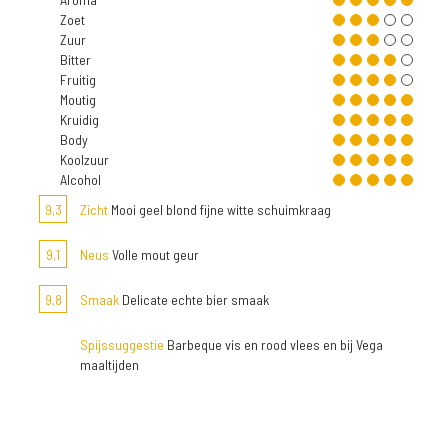
Zoet
Zuur
Bitter
Fruitig
Moutig
Kruidig
Body
Koolzuur
Alcohol
9,3
Zicht
Mooi geel blond fijne witte schuimkraag
9,1
Neus
Volle mout geur
9,8
Smaak
Delicate echte bier smaak
Spijssuggestie
Barbeque vis en rood vlees en bij Vega
maaltijden