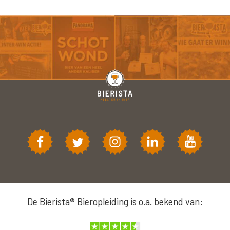
De Bierista® Bieropleiding is o.a. bekend van: