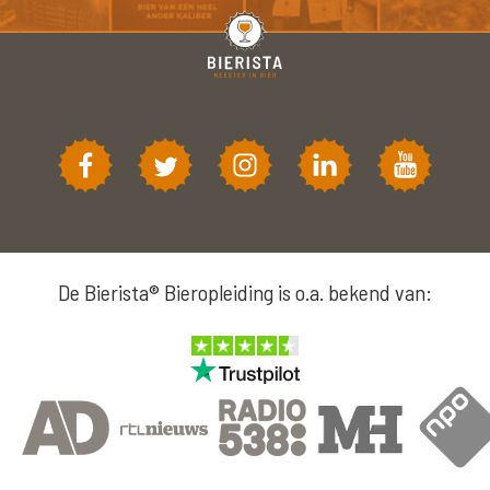
De Bierista® Bieropleiding is o.a. bekend van: