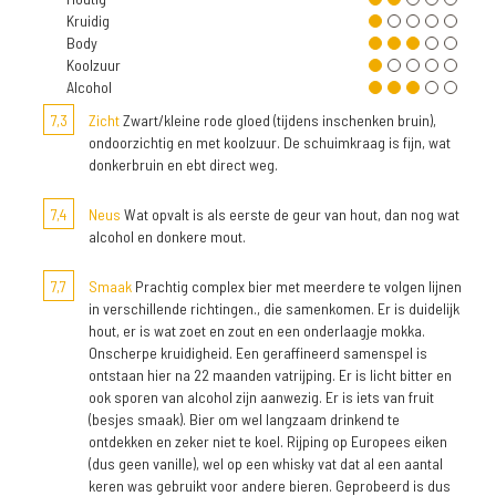
Kruidig
Body
Koolzuur
Alcohol
7,3
Zicht
Zwart/kleine rode gloed (tijdens inschenken bruin),
ondoorzichtig en met koolzuur. De schuimkraag is fijn, wat
donkerbruin en ebt direct weg.
7,4
Neus
Wat opvalt is als eerste de geur van hout, dan nog wat
alcohol en donkere mout.
7,7
Smaak
Prachtig complex bier met meerdere te volgen lijnen
in verschillende richtingen., die samenkomen. Er is duidelijk
hout, er is wat zoet en zout en een onderlaagje mokka.
Onscherpe kruidigheid. Een geraffineerd samenspel is
ontstaan hier na 22 maanden vatrijping. Er is licht bitter en
ook sporen van alcohol zijn aanwezig. Er is iets van fruit
(besjes smaak). Bier om wel langzaam drinkend te
ontdekken en zeker niet te koel. Rijping op Europees eiken
(dus geen vanille), wel op een whisky vat dat al een aantal
keren was gebruikt voor andere bieren. Geprobeerd is dus