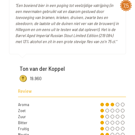
7,5
"Een boeiend bier in een poging tot veelzijdige vatrijping (in
een meermalen gebruikt vat en daarom gestuwd door
toevoeging van bramen, krieken, druiven, zwarte bes en
sleedoorn, de laatste uit de duinen niet ver van de brouwerij in
Hillegom en om eens uit te testen wat dat oplevert). Het is de
Barrel Aged Imperial Russian Stout Limited Edition (219 084)
met 13% alcohol en zit in een grote stevige fles van zo'n 75 cl."
Ton van der Koppel
19.960
Review
Aroma
Zoet
Zuur
Bitter
Fruitig
Moutig