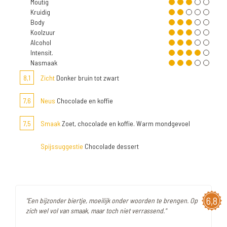
Moutig
Kruidig
Body
Koolzuur
Alcohol
Intensit.
Nasmaak
8,1
Zicht
Donker bruin tot zwart
7,6
Neus
Chocolade en koffie
7,5
Smaak
Zoet, chocolade en koffie. Warm mondgevoel
Spijssuggestie
Chocolade dessert
6,8
"Een bijzonder biertje, moeilijk onder woorden te brengen. Op
zich wel vol van smaak, maar toch niet verrassend."