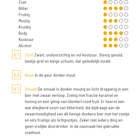
Zoet
Bitter
Fruitig
Moutig
Kruidig
Body
Koolzuur
Alcohol
6,7
Zicht
Zwart, ondoorzichtig en vol koolzuur. Stevig gevuld,
beetje grof en beige schuim, dat geleidelijk inzakt.
6,6
Neus
In de geur donker mout.
6,7
Smaak
De smaak is donker moutig en licht dropperig in een
bier met zwaar verloop. Zoetig met fractie karamel en
honing en een glimp van (donker) rood fruit. Er heerst een
wat afwijkend soort van bitterheid, die bijdraagt aan de
zwaarmoedigheid van dit hevige donkere bier met het zoetje
en iets fruitigs als lichtpuntjes. Zeker niet ieders ding en
geen vrolijke doordrinker. In de nasmaak het gebruikte
zoethout.