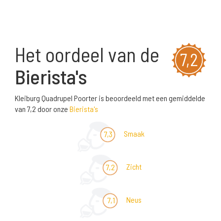
Het oordeel van de
7,2
Bierista's
Kleiburg Quadrupel Poorter is beoordeeld met een gemiddelde
van 7,2 door onze
Bierista's
Smaak
7,3
Zicht
7,2
Neus
7,1