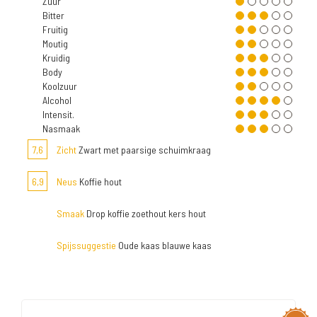
Zuur
Bitter
Fruitig
Moutig
Kruidig
Body
Koolzuur
Alcohol
Intensit.
Nasmaak
7,6
Zicht
Zwart met paarsige schuimkraag
6,9
Neus
Koffie hout
Smaak
Drop koffie zoethout kers hout
Spijssuggestie
Oude kaas blauwe kaas