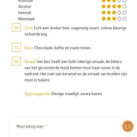
Koolzuur
Alcohol
Intensit.
Nasmaak
7,0
Zicht
Echt een donker bier, nagenoeg zwart. crème kleurige
schuimkraag
7,0
Neus
Chocolade, koffie en zoete tonen.
7,0
Smaak
het bier heeft een licht rokerige smaak, de bitters
van het geroosterde mout komen mooi naar voren in de
nadronk. Het zoet van karamel en de smaak van kruiden zijn
mooi in balans
Spijssuggestie
Stevige maaltijd, zware kazen
8,0
"Mooi stevig bier. "