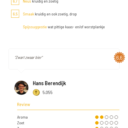
6,7
Neus
kruidig en zoetig
6,5
Smaak
kruidig en ook zoetig, drop
Spijssuggestie
wat pittige kaas- en/of worstplankje
6,6
"Zwart zwaar bier"
Hans Berendijk
5.055
Review
Aroma
Zoet