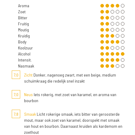
Aroma
Zoet
Bitter
Fruitig
Moutig
Kruidig
Body
Koolzuur
Alcohol
Intensit.
Nasmaak
7,0
Zicht
Donker, nagenoeg zwart, met een beige, medium
schuimkraag die redelijk snel inzakt
7,0
Neus
Iets rokerig, met zoet van karamel, en aroma van
bourbon
7,8
Smaak
Licht rokerige smaak, iets bitter van geroosterde
mout, maar ook zoet van karamel, doorspekt met smaak
van hout en bourbon. Daarnaast kruiden als kardemom en
zoethout