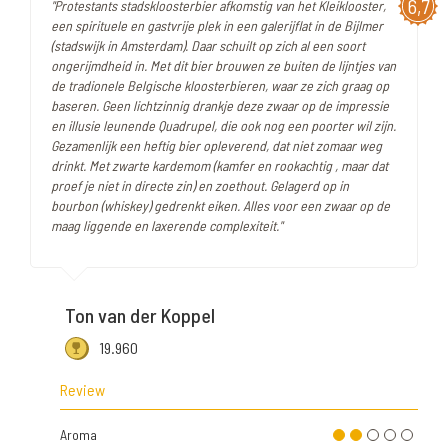
6,7
"Protestants stadskloosterbier afkomstig van het Kleiklooster,
een spirituele en gastvrije plek in een galerijflat in de Bijlmer
(stadswijk in Amsterdam). Daar schuilt op zich al een soort
ongerijmdheid in. Met dit bier brouwen ze buiten de lijntjes van
de tradionele Belgische kloosterbieren, waar ze zich graag op
baseren. Geen lichtzinnig drankje deze zwaar op de impressie
en illusie leunende Quadrupel, die ook nog een poorter wil zijn.
Gezamenlijk een heftig bier opleverend, dat niet zomaar weg
drinkt. Met zwarte kardemom (kamfer en rookachtig , maar dat
proef je niet in directe zin) en zoethout. Gelagerd op in
bourbon (whiskey) gedrenkt eiken. Alles voor een zwaar op de
maag liggende en laxerende complexiteit."
Ton van der Koppel
19.960
Review
Aroma