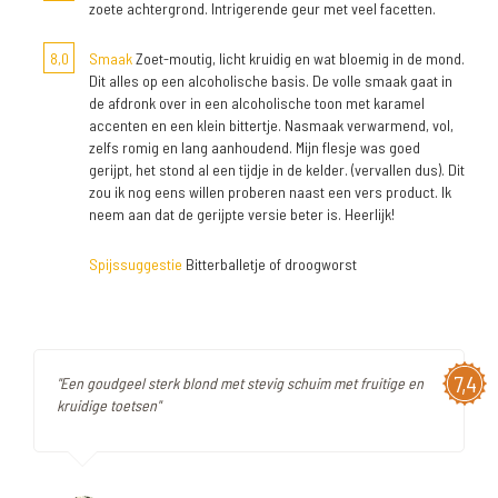
zoete achtergrond. Intrigerende geur met veel facetten.
8,0
Smaak
Zoet-moutig, licht kruidig en wat bloemig in de mond.
Dit alles op een alcoholische basis. De volle smaak gaat in
de afdronk over in een alcoholische toon met karamel
accenten en een klein bittertje. Nasmaak verwarmend, vol,
zelfs romig en lang aanhoudend. Mijn flesje was goed
gerijpt, het stond al een tijdje in de kelder. (vervallen dus). Dit
zou ik nog eens willen proberen naast een vers product. Ik
neem aan dat de gerijpte versie beter is. Heerlijk!
Spijssuggestie
Bitterballetje of droogworst
7,4
"Een goudgeel sterk blond met stevig schuim met fruitige en
kruidige toetsen"