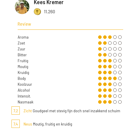
Kees Kremer
11.260
Review
Aroma
Zoet
Zuur
Bitter
Fruitig
Moutig
Kruidig
Body
Koolzuur
Alcohol
Intensit.
Nasmaak
7,2
Zicht
Goudgeel met stevig fijn doch snel inzakkend schuim
7,4
Neus
Moutig, fruitig en kruidig