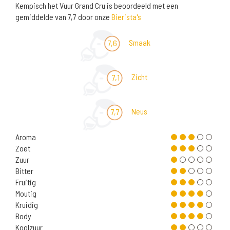
Kempisch het Vuur Grand Cru is beoordeeld met een
gemiddelde van 7,7 door onze
Bierista's
Smaak
7,6
Zicht
7,1
Neus
7,7
Aroma
Zoet
Zuur
Bitter
Fruitig
Moutig
Kruidig
Body
Koolzuur