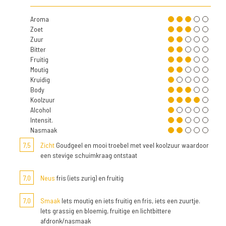
Aroma
Zoet
Zuur
Bitter
Fruitig
Moutig
Kruidig
Body
Koolzuur
Alcohol
Intensit.
Nasmaak
7,5
Zicht
Goudgeel en mooi troebel met veel koolzuur waardoor
een stevige schuimkraag ontstaat
7,0
Neus
fris (iets zurig) en fruitig
7,0
Smaak
Iets moutig en iets fruitig en fris, iets een zuurtje.
Iets grassig en bloemig, fruitige en lichtbittere
afdronk/nasmaak