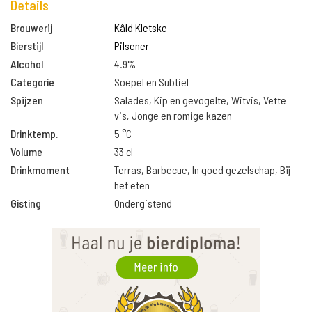
Details
Brouwerij
Kâld Kletske
Bierstijl
Pilsener
Alcohol
4.9%
Categorie
Soepel en Subtiel
Spijzen
Salades, Kip en gevogelte, Witvis, Vette
vis, Jonge en romige kazen
Drinktemp.
5 °C
Volume
33 cl
Drinkmoment
Terras, Barbecue, In goed gezelschap, Bij
het eten
Gisting
Ondergistend