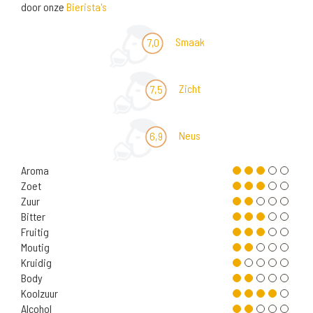
door onze
Bierista's
Smaak
7,0
Zicht
7,5
Neus
6,9
Aroma
Zoet
Zuur
Bitter
Fruitig
Moutig
Kruidig
Body
Koolzuur
Alcohol