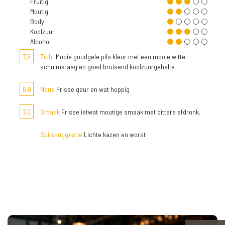
Fruitig
Moutig
Body
Koolzuur
Alcohol
7,5
Zicht
Mooie goudgele pils kleur met een mooie witte
schuimkraag en goed bruisend koolzuurgehalte
6,8
Neus
Frisse geur en wat hoppig
7,0
Smaak
Frisse ietwat moutige smaak met bittere afdronk.
Spijssuggestie
Lichte kazen en worst