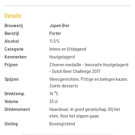
Details
Brouwerij
Jopen Bier
Bierstijl
Porter
Alcohol
11.5%
Categorie
Intens en Uitdagend
Kenmerken
Houtgelagerd
Prijzen
Zilveren medaille - Innovatie Houtgelagerd
- Dutch Beer Challenge 2017
Spijzen
Vleesgerechten, Pittige en belegen kazen,
Zoete desserts
Drinktemp.
14 °C
Volume
33 cl
Drinkmoment
Haardvuur, In goed gezelschap, Bij het
eten, Voor het slapen gaan
Gisting
Bovengistend