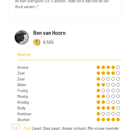
dit bier overigens 17,5 % alcohol , maar dit is dan ook de ice-
Bock variant. !"
Ben van Hoorn
6.555
Review
Aroma
Zoet
Zuur
Bitter
Fruitig
Moutig
Kruidig
Body
Koolzuur
Alcohol
7,0
Zicht
Zwart. Diep zwart. Amper schuim. Mijn vrouw noemde