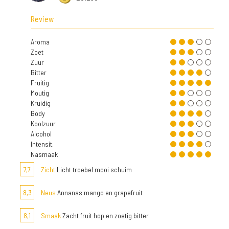
Review
Aroma
Zoet
Zuur
Bitter
Fruitig
Moutig
Kruidig
Body
Koolzuur
Alcohol
Intensit.
Nasmaak
7,7
Zicht
Licht troebel mooi schuim
8,3
Neus
Annanas mango en grapefruit
8,1
Smaak
Zacht fruit hop en zoetig bitter