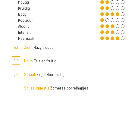
Moutig
Kruidig
Body
Koolzuur
Alcohol
Intensit.
Nasmaak
5,1
Zicht
Hazy troebel
6,9
Neus
Fris en fruitig
7,2
Smaak
Erg lekker fruitig
Spijssuggestie
Zomerse borrelhapjes