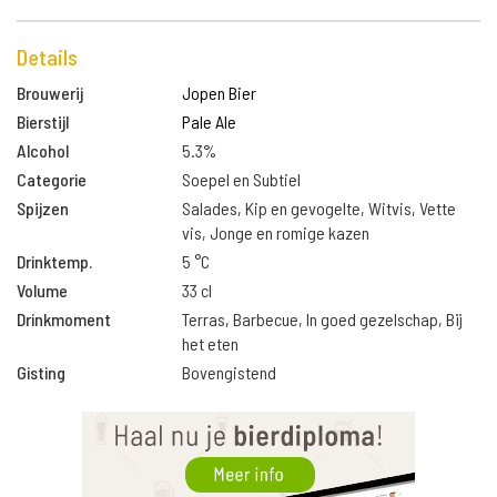
Details
Brouwerij
Jopen Bier
Bierstijl
Pale Ale
Alcohol
5.3%
Categorie
Soepel en Subtiel
Spijzen
Salades, Kip en gevogelte, Witvis, Vette
vis, Jonge en romige kazen
Drinktemp.
5 °C
Volume
33 cl
Drinkmoment
Terras, Barbecue, In goed gezelschap, Bij
het eten
Gisting
Bovengistend