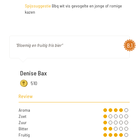
Spijssuggestie
Bbq wit vis gevogelte en jonge of romige
kazen
8,1
"Bloemig en fruitig fris bier"
Denise Bax
510
Review
Aroma
Zoet
Zuur
Bitter
Fruitig