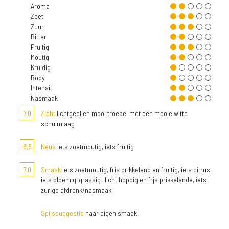
Aroma
Zoet
Zuur
Bitter
Fruitig
Moutig
Kruidig
Body
Intensit.
Nasmaak
7,0
Zicht
lichtgeel en mooi troebel met een mooie witte
schuimlaag
6,5
Neus
iets zoetmoutig, iets fruitig
7,0
Smaak
iets zoetmoutig, fris prikkelend en fruitig, iets citrus.
iets bloemig-grassig- licht hoppig en frjs prikkelende, iets
zurige afdronk/nasmaak.
Spijssuggestie
naar eigen smaak