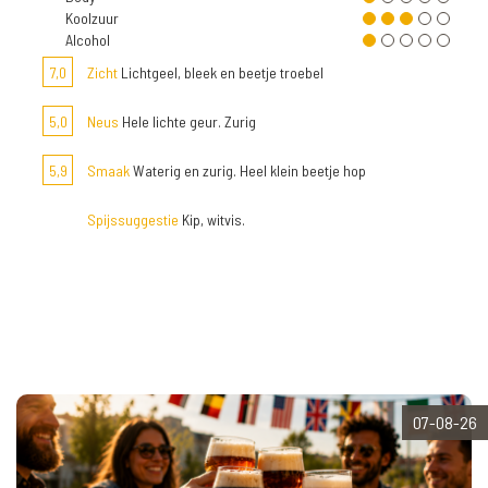
Koolzuur
Alcohol
7,0
Zicht
Lichtgeel, bleek en beetje troebel
5,0
Neus
Hele lichte geur. Zurig
5,9
Smaak
Waterig en zurig. Heel klein beetje hop
Spijssuggestie
Kip, witvis.
07-08-26