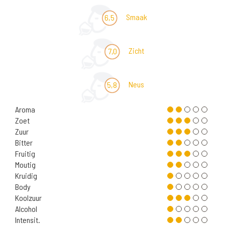
Smaak
6,5
Zicht
7,0
Neus
5,8
Aroma
Zoet
Zuur
Bitter
Fruitig
Moutig
Kruidig
Body
Koolzuur
Alcohol
Intensit.