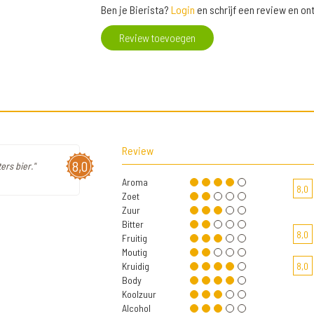
Ben je Bierista?
Login
en schrijf een review en o
Review toevoegen
Review
8,0
ers bier."
Aroma
8,0
Zoet
Zuur
Bitter
8,0
Fruitig
Moutig
Kruidig
8,0
Body
Koolzuur
Alcohol