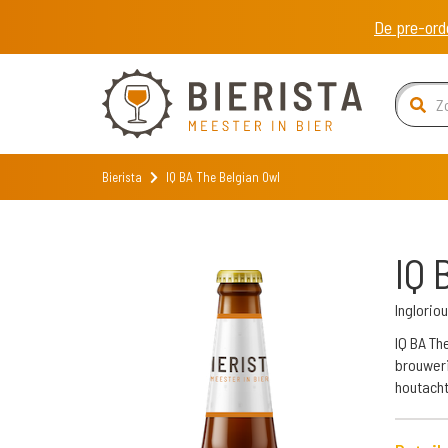
De pre-ord
Bierista
IQ BA The Belgian Owl
IQ 
Inglorio
IQ BA Th
brouweri
houtacht