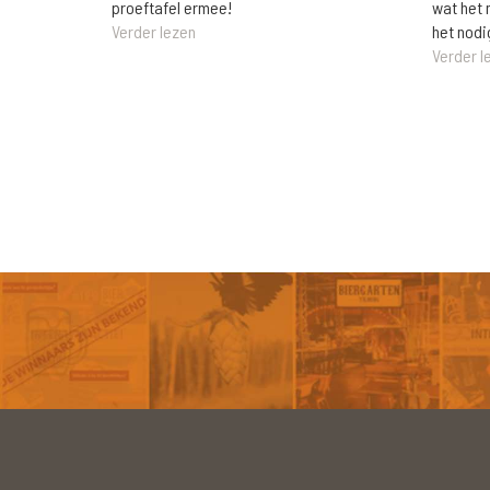
wat het 
proeftafel ermee!
het nodi
Verder lezen
Verder l