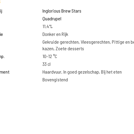
s
j
Inglorious Brew Stars
Quadrupel
11.4%
ie
Donker en Rijk
Gekruide gerechten, Vleesgerechten, Pittige en 
kazen, Zoete desserts
mp.
10-12 °C
33 cl
oment
Haardvuur, In goed gezelschap, Bij het eten
Bovengistend