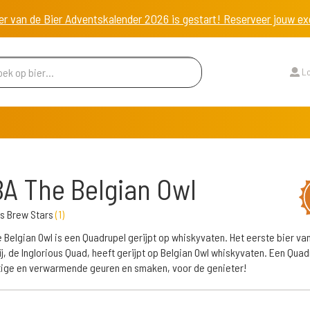
er van de Bier Adventskalender 2026 is gestart! Reserveer jouw 
Lo
BA The Belgian Owl
us Brew Stars
(
1
)
e Belgian Owl is een Quadrupel gerijpt op whiskyvaten. Het eerste bier va
j, de Inglorious Quad, heeft gerijpt op Belgian Owl whiskyvaten. Een Quad
ige en verwarmende geuren en smaken, voor de genieter!