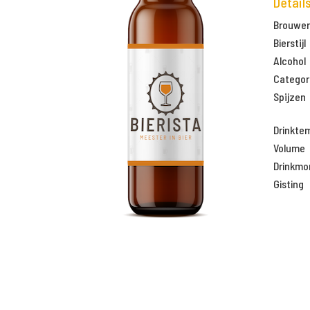
Detail
Brouweri
Bierstijl
Alcohol
Categor
Spijzen
Drinkte
Volume
Drinkm
Gisting