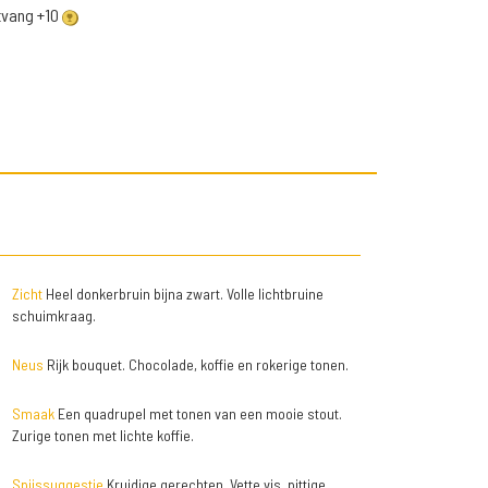
ntvang +10
Zicht
Heel donkerbruin bijna zwart. Volle lichtbruine
schuimkraag.
Neus
Rijk bouquet. Chocolade, koffie en rokerige tonen.
Smaak
Een quadrupel met tonen van een mooie stout.
Zurige tonen met lichte koffie.
Spijssuggestie
Kruidige gerechten. Vette vis, pittige