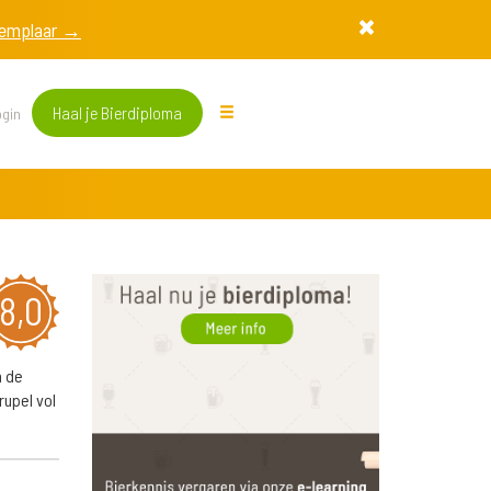
exemplaar →
Haal je Bierdiploma
gin
8,0
n de
rupel vol