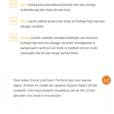
9,0
Zicht
mistig barnsteenkleurig biertje met een romige
schuimkraag die staat als een huis.
8,4
Neus
zacht subtiel aroma van mout en fruitige hop met een
vleugje caramel.
8,8
Smaak
zachte subtiele smaakcombinatie van mout en
fruitige hop met een vleugje caramel. mondgevoel is
aangenaam zacht en vol. body is medium tot vol. in de
nasmaak zoet en een lange zachte bitter.
8,0
"Heel lekker Duitse craft beer! Perfecte bier voor warme
dagen. Aroma’s en smaak van Japanse hoppen maken dit bier
compleet. Echt mooi bedacht verpakking van de fles. Echte
aanrader voor andere brouwerijen."