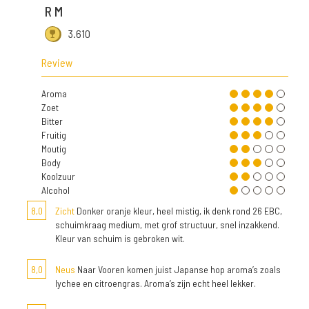
R M
3.610
Review
Aroma
Zoet
Bitter
Fruitig
Moutig
Body
Koolzuur
Alcohol
8,0
Zicht
Donker oranje kleur, heel mistig, ik denk rond 26 EBC,
schuimkraag medium, met grof structuur, snel inzakkend.
Kleur van schuim is gebroken wit.
8,0
Neus
Naar Vooren komen juist Japanse hop aroma’s zoals
lychee en citroengras. Aroma’s zijn echt heel lekker.