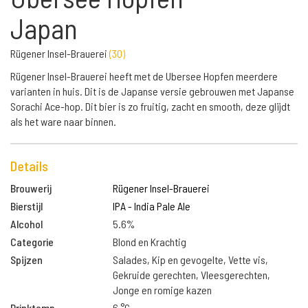
Japan
Rügener Insel-Brauerei
(
30
)
Rügener Insel-Brauerei heeft met de Ubersee Hopfen meerdere
varianten in huis. Dit is de Japanse versie gebrouwen met Japanse
Sorachi Ace-hop. Dit bier is zo fruitig, zacht en smooth, deze glijdt
als het ware naar binnen.
Details
Brouwerij
Rügener Insel-Brauerei
Bierstijl
IPA - India Pale Ale
Alcohol
5.6%
Categorie
Blond en Krachtig
Spijzen
Salades, Kip en gevogelte, Vette vis,
Gekruide gerechten, Vleesgerechten,
Jonge en romige kazen
Drinktemp.
6 °C