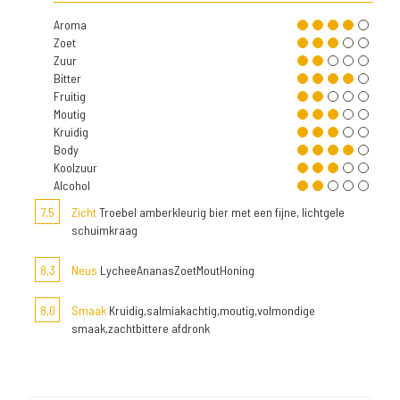
Aroma
Zoet
Zuur
Bitter
Fruitig
Moutig
Kruidig
Body
Koolzuur
Alcohol
7,5
Zicht
Troebel amberkleurig bier met een fijne, lichtgele
schuimkraag
8,3
Neus
LycheeAnanasZoetMoutHoning
8,0
Smaak
Kruidig,salmiakachtig,moutig,volmondige
smaak,zachtbittere afdronk