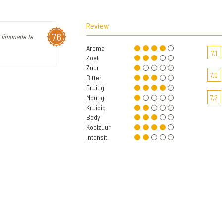
Review
7,6
t limonade te
Aroma
7,1
Zoet
Zuur
7,0
Bitter
Fruitig
Moutig
7,2
Kruidig
Body
Koolzuur
Intensit.