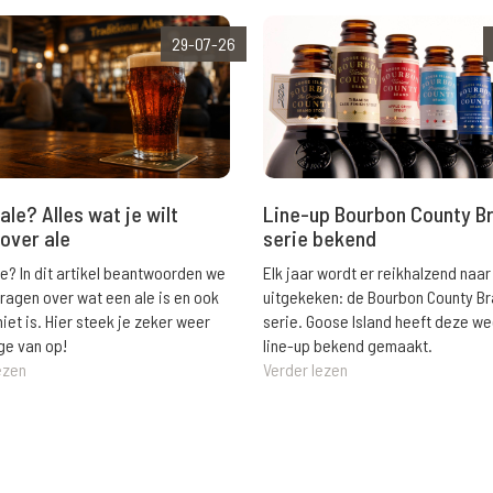
29-07-26
ale? Alles wat je wilt
Line-up Bourbon County B
over ale
serie bekend
le? In dit artikel beantwoorden we
Elk jaar wordt er reikhalzend naar
vragen over wat een ale is en ook
uitgekeken: de Bourbon County B
niet is. Hier steek je zeker weer
serie. Goose Island heeft deze w
ge van op!
line-up bekend gemaakt.
ezen
Verder lezen