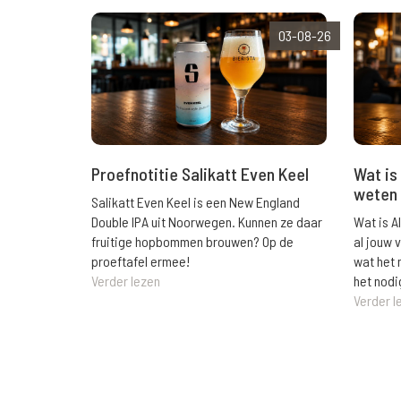
03-08-26
Wat is 
Proefnotitie Salikatt Even Keel
weten 
Salikatt Even Keel is een New England
Wat is A
Double IPA uit Noorwegen. Kunnen ze daar
al jouw 
fruitige hopbommen brouwen? Op de
wat het 
proeftafel ermee!
het nodi
Verder lezen
Verder l