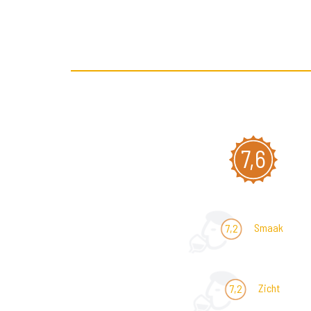
7,6
Smaak
7,2
Zicht
7,2