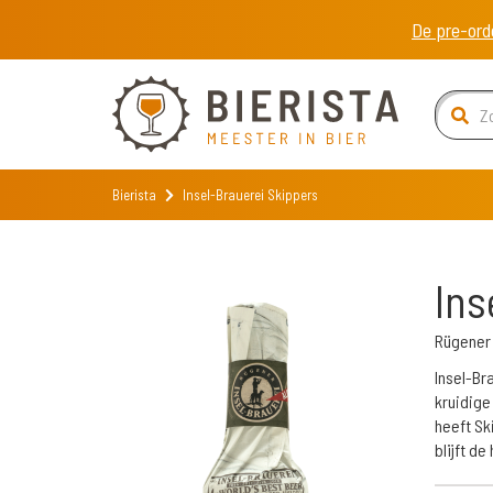
De pre-ord
Bierista
Insel-Brauerei Skippers
Ins
Rügener 
Insel-Br
kruidige
heeft Sk
blijft d