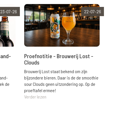
23-07-26
22-07-26
rand-
Proefnotitie - Brouwerij Lost -
Clouds
Brouwerij Lost staat bekend om zijn
rand-
bijzondere bieren. Daar is de de smoothie
eek de
sour Clouds geen uitzondering op. Op de
proeftafel ermee!
Verder lezen