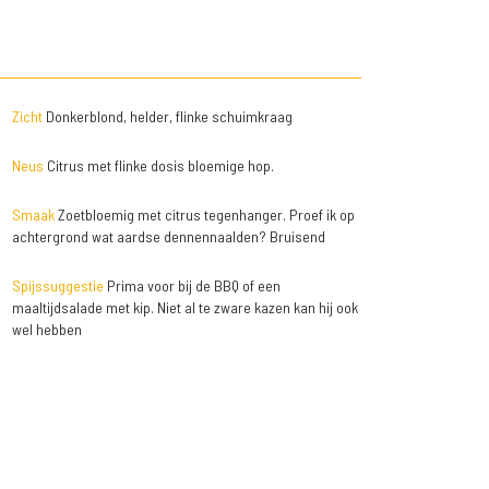
Zicht
Donkerblond, helder, flinke schuimkraag
Neus
Citrus met flinke dosis bloemige hop.
Smaak
Zoetbloemig met citrus tegenhanger. Proef ik op
achtergrond wat aardse dennennaalden? Bruisend
Spijssuggestie
Prima voor bij de BBQ of een
maaltijdsalade met kip. Niet al te zware kazen kan hij ook
wel hebben