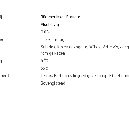
s
j
Rügener Insel-Brauerei
Alcoholvrij
0.0%
ie
Fris en fruitig
Salades, Kip en gevogelte, Witvis, Vette vis, Jon
romige kazen
mp.
4 °C
33 cl
oment
Terras, Barbecue, In goed gezelschap, Bij het ete
Bovengistend