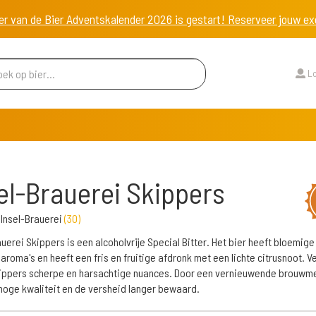
er van de Bier Adventskalender 2026 is gestart! Reserveer jouw 
Lo
el-Brauerei Skippers
Insel-Brauerei
(
30
)
auerei Skippers is een alcoholvrije Special Bitter. Het bier heeft bloemige
 aroma's en heeft een fris en fruitige afdronk met een lichte citrusnoot. V
ippers scherpe en harsachtige nuances. Door een vernieuwende brouwm
e hoge kwaliteit en de versheid langer bewaard.