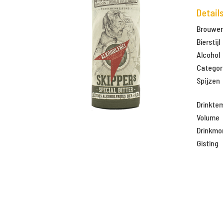
Detail
Brouweri
Bierstijl
Alcohol
Categor
Spijzen
Drinkte
Volume
Drinkm
Gisting