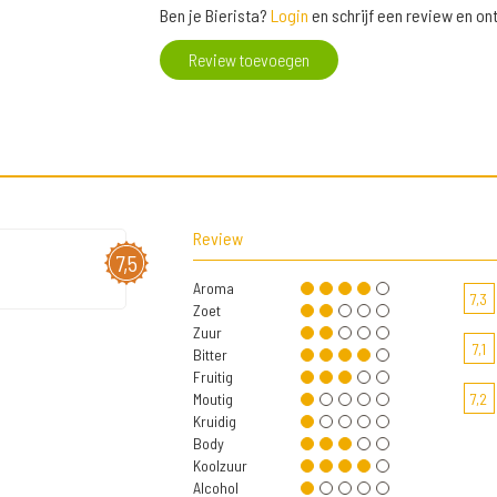
Ben je Bierista?
Login
en schrijf een review en o
Review toevoegen
Review
7,5
Aroma
7,3
Zoet
Zuur
7,1
Bitter
Fruitig
Moutig
7,2
Kruidig
Body
Koolzuur
Alcohol