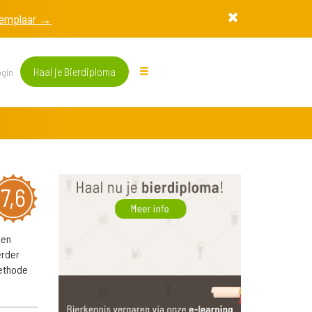
exemplaar →
Haal je Bierdiploma
gin
7,6
 en
erder
ethode