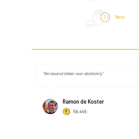
Neus
7,1
"Verrassend lekker voor alcoholvrij."
Ramon de Koster
56.445