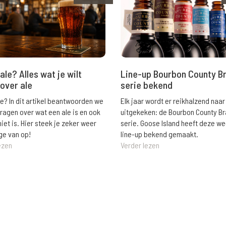
ale? Alles wat je wilt
Line-up Bourbon County B
over ale
serie bekend
le? In dit artikel beantwoorden we
Elk jaar wordt er reikhalzend naar
vragen over wat een ale is en ook
uitgekeken: de Bourbon County B
niet is. Hier steek je zeker weer
serie. Goose Island heeft deze w
ge van op!
line-up bekend gemaakt.
ezen
Verder lezen