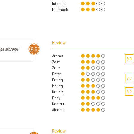
Intensit.
Nasmaak
Review
8,5
ige afdronk "
Aroma
8,0
Zoet
Zuur
Bitter
7,0
Fruitig
Moutig
Kruidig
8,2
Body
Koolzuur
Alcohol
Review