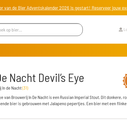
er van de Bier Adventskalender 2026 is gestart! Reserveer jouw 
Lo
De Nacht Devil’s Eye
j In de Nacht
(
31
)
Eye van Brouwerij In De Nacht is een Russian Imperial Stout. Dit donkere, r
nde bier is gebrouwen met Jalapeno pepertjes. Een bier met een flinke