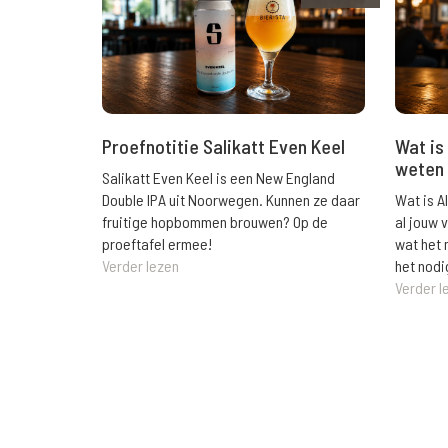
Wat is 
Proefnotitie Salikatt Even Keel
weten 
Salikatt Even Keel is een New England
Wat is A
Double IPA uit Noorwegen. Kunnen ze daar
al jouw 
fruitige hopbommen brouwen? Op de
wat het 
proeftafel ermee!
het nodi
Verder lezen
Verder l