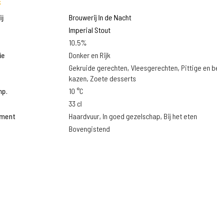
s
j
Brouwerij In de Nacht
Imperial Stout
10.5%
ie
Donker en Rijk
Gekruide gerechten, Vleesgerechten, Pittige en 
kazen, Zoete desserts
mp.
10 °C
33 cl
oment
Haardvuur, In goed gezelschap, Bij het eten
Bovengistend