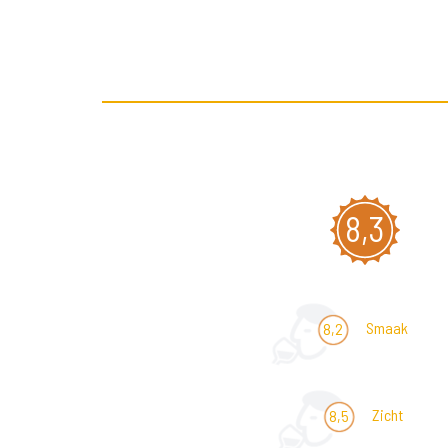
8,3
Smaak
8,2
Zicht
8,5