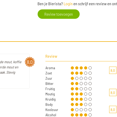
Ben je Bierista?
Login
en schrijf een review en o
Review toevoegen
Review
8,0
de mout, koffie
terde mout en
Aroma
8,0
aak. Stevig
Zoet
Zuur
Bitter
Fruitig
8,0
Moutig
Kruidig
Body
Koolzuur
8,0
Alcohol