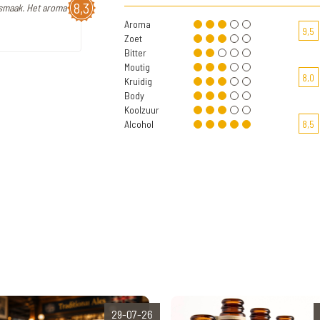
8,3
 smaak. Het aroma
Aroma
9,5
Zoet
Bitter
Moutig
8,0
Kruidig
Body
Koolzuur
Alcohol
8,5
29-07-26