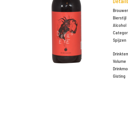
Detail
Brouweri
Bierstijl
Alcohol
Categor
Spijzen
Drinkte
Volume
Drinkm
Gisting