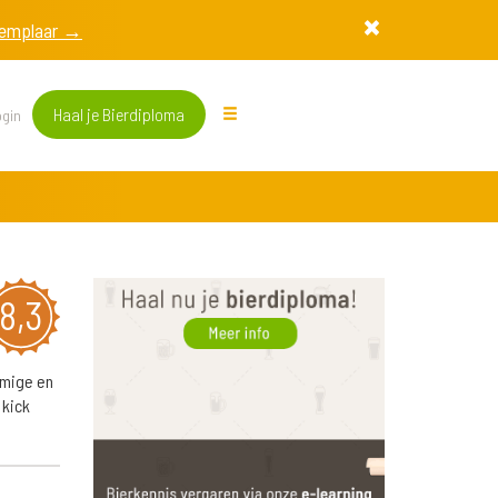
exemplaar →
Haal je Bierdiploma
gin
8,3
omige en
 kick