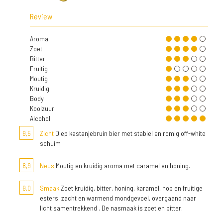
Review
Aroma
Zoet
Bitter
Fruitig
Moutig
Kruidig
Body
Koolzuur
Alcohol
9,5
Zicht
Diep kastanjebruin bier met stabiel en romig off-white
schuim
8,9
Neus
Moutig en kruidig aroma met caramel en honing.
9,0
Smaak
Zoet kruidig, bitter, honing, karamel, hop en fruitige
esters. zacht en warmend mondgevoel, overgaand naar
licht samentrekkend . De nasmaak is zoet en bitter.