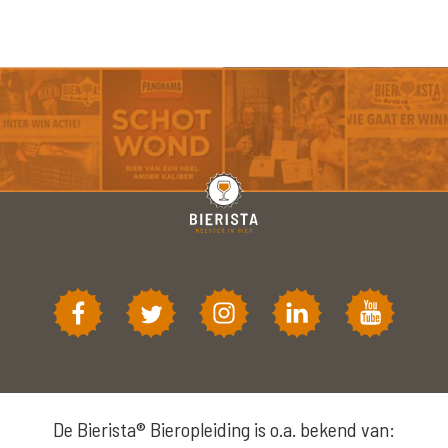
De Bierista® Bieropleiding is o.a. bekend van: