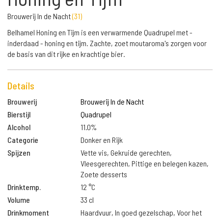
Brouwerij In de Nacht
(
31
)
Belhamel Honing en Tijm is een verwarmende Quadrupel met -
inderdaad - honing en tijm. Zachte, zoet moutaroma's zorgen voor
de basis van dit rijke en krachtige bier.
Details
Brouwerij
Brouwerij In de Nacht
Bierstijl
Quadrupel
Alcohol
11.0%
Categorie
Donker en Rijk
Spijzen
Vette vis, Gekruide gerechten,
Vleesgerechten, Pittige en belegen kazen,
Zoete desserts
Drinktemp.
12 °C
Volume
33 cl
Drinkmoment
Haardvuur, In goed gezelschap, Voor het